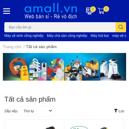
0
0
Máy vệ sinh công nghiệp
Máy chà sàn công nghiệp
Máy hút bụi
máy vệ si
Trang chủ
/
Tất cả sản phẩm
Tất cả sản phẩm
Sắp xếp:
Thứ tự
Lọc