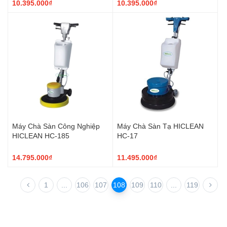
10.395.000₫
10.395.000₫
Máy Chà Sàn Công Nghiệp
Máy Chà Sàn Tạ HICLEAN
HICLEAN HC-185
HC-17
14.795.000₫
11.495.000₫
1
...
106
107
108
109
110
...
119