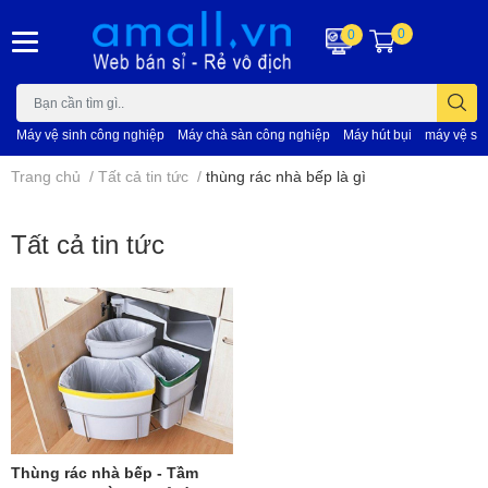
0
0
Máy vệ sinh công nghiệp
Máy chà sàn công nghiệp
Máy hút bụi
máy vệ si
Trang chủ
/
Tất cả tin tức
/
thùng rác nhà bếp là gì
Tất cả tin tức
Thùng rác nhà bếp - Tầm