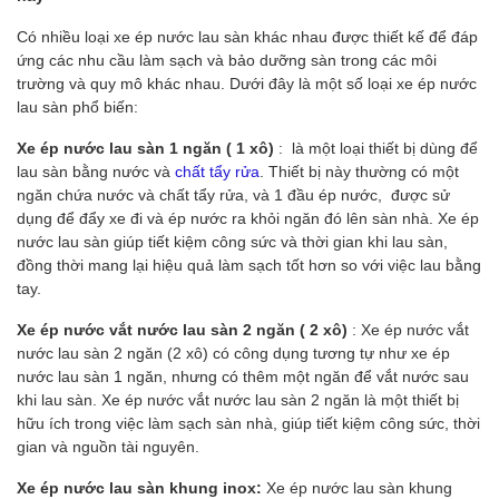
Có nhiều loại xe ép nước lau sàn khác nhau được thiết kế để đáp
ứng các nhu cầu làm sạch và bảo dưỡng sàn trong các môi
trường và quy mô khác nhau. Dưới đây là một số loại xe ép nước
lau sàn phổ biến:
Xe ép nước lau sàn 1 ngăn ( 1 xô)
: là một loại thiết bị dùng để
lau sàn bằng nước và
chất tẩy rửa
. Thiết bị này thường có một
ngăn chứa nước và chất tẩy rửa, và 1 đầu ép nước, được sử
dụng để đẩy xe đi và ép nước ra khỏi ngăn đó lên sàn nhà. Xe ép
nước lau sàn giúp tiết kiệm công sức và thời gian khi lau sàn,
đồng thời mang lại hiệu quả làm sạch tốt hơn so với việc lau bằng
tay.
Xe ép nước vắt nước lau sàn 2 ngăn ( 2 xô)
: Xe ép nước vắt
nước lau sàn 2 ngăn (2 xô) có công dụng tương tự như xe ép
nước lau sàn 1 ngăn, nhưng có thêm một ngăn để vắt nước sau
khi lau sàn. Xe ép nước vắt nước lau sàn 2 ngăn là một thiết bị
hữu ích trong việc làm sạch sàn nhà, giúp tiết kiệm công sức, thời
gian và nguồn tài nguyên.
Xe ép nước lau sàn khung inox:
Xe ép nước lau sàn khung