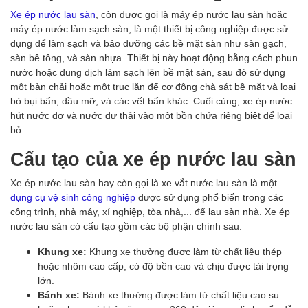
Xe ép nước lau sàn
, còn được gọi là máy ép nước lau sàn hoặc
máy ép nước làm sạch sàn, là một thiết bị công nghiệp được sử
dụng để làm sạch và bảo dưỡng các bề mặt sàn như sàn gạch,
sàn bê tông, và sàn nhựa. Thiết bị này hoạt động bằng cách phun
nước hoặc dung dịch làm sạch lên bề mặt sàn, sau đó sử dụng
một bàn chải hoặc một trục lăn để cơ động chà sát bề mặt và loại
bỏ bụi bẩn, dầu mỡ, và các vết bẩn khác. Cuối cùng, xe ép nước
hút nước dơ và nước dư thải vào một bồn chứa riêng biệt để loại
bỏ.
Cấu tạo của xe ép nước lau sàn
Xe ép nước lau sàn hay còn gọi là xe vắt nước lau sàn là một
dụng cụ vệ sinh công nghiệp
được sử dụng phổ biến trong các
công trình, nhà máy, xí nghiệp, tòa nhà,... để lau sàn nhà. Xe ép
nước lau sàn có cấu tạo gồm các bộ phận chính sau:
Khung xe:
Khung xe thường được làm từ chất liệu thép
hoặc nhôm cao cấp, có độ bền cao và chịu được tải trọng
lớn.
Bánh xe:
Bánh xe thường được làm từ chất liệu cao su