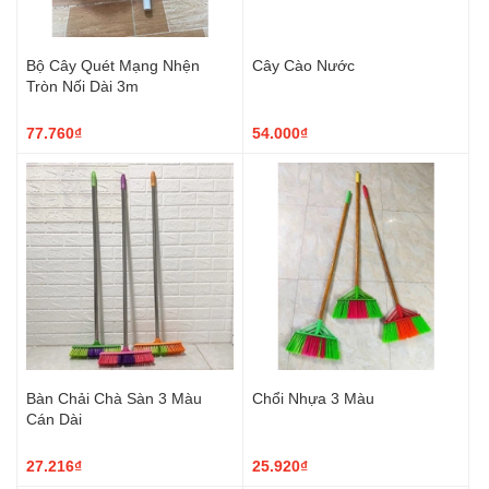
Bộ Cây Quét Mạng Nhện
Cây Cào Nước
Tròn Nối Dài 3m
77.760₫
54.000₫
Bàn Chải Chà Sàn 3 Màu
Chổi Nhựa 3 Màu
Cán Dài
27.216₫
25.920₫