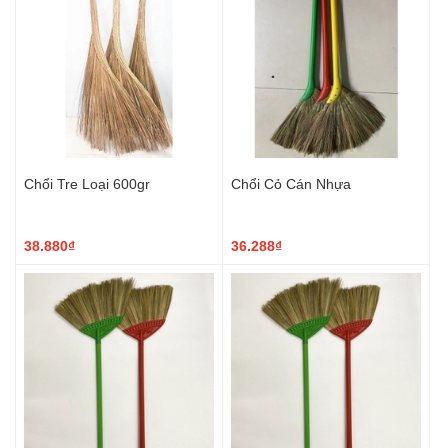
Chổi Tre Loại 600gr
Chổi Cỏ Cán Nhựa
38.880₫
36.288₫