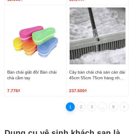
Bàn chải giặt đồ/ Bàn chải
Cây bàn chải chà sàn cán dài
chà cầm tay
45cm 55cm 75cm hàng nhập
khẩu
7.776₫
237.600₫
1
2
3
...
9
Dụng cụ vệ sinh khách sạn là