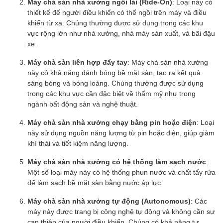
Máy chà sàn nhà xưởng ngồi lái (Ride-On)
: Loại này có
thiết kế để người điều khiển có thể ngồi trên máy và điều
khiển từ xa. Chúng thường được sử dụng trong các khu
vực rộng lớn như nhà xưởng, nhà máy sản xuất, và bãi đậu
xe.
Máy chà sàn liên hợp đẩy tay
: Máy chà sàn nhà xưởng
này có khả năng đánh bóng bề mặt sàn, tạo ra kết quả
sáng bóng và bóng loáng. Chúng thường được sử dụng
trong các khu vực cần đặc biệt về thẩm mỹ như trong
ngành bất động sản và nghệ thuật.
Máy chà sàn nhà xưởng chạy bằng pin hoặc điện
: Loại
này sử dụng nguồn năng lượng từ pin hoặc điện, giúp giảm
khí thải và tiết kiệm năng lượng.
Máy chà sàn nhà xưởng có hệ thống làm sạch nước
:
Một số loại máy này có hệ thống phun nước và chất tẩy rửa
để làm sạch bề mặt sàn bằng nước áp lực.
Máy chà sàn nhà xưởng tự động (Autonomous)
: Các
máy này được trang bị công nghệ tự động và không cần sự
can thiệp của người điều khiển. Chúng có khả năng tự