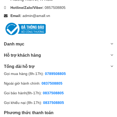
Hotline/Zalo/Viber:
0857508805
Email:
admin@amall.vn
Danh mục
Hỗ trợ khách hàng
Tổng đài hỗ trợ
Gọi mua hàng (8h-17h):
0789508805
Ngoài giờ hành chính:
0837508805
Gọi bảo hành(8h-17h):
0837508805
Gọi khiếu nại (8h-17h):
0837508805
Phương thức thanh toán