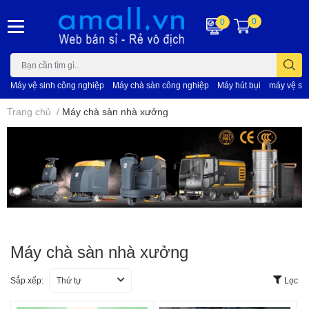
0
0
Máy vệ sinh công nghiệp
Máy chà sàn công nghiệp
Máy hút bụi
máy vệ si
Trang chủ
/
Máy chà sàn nhà xưởng
Máy chà sàn nhà xưởng
Sắp xếp:
Thứ tự
Lọc