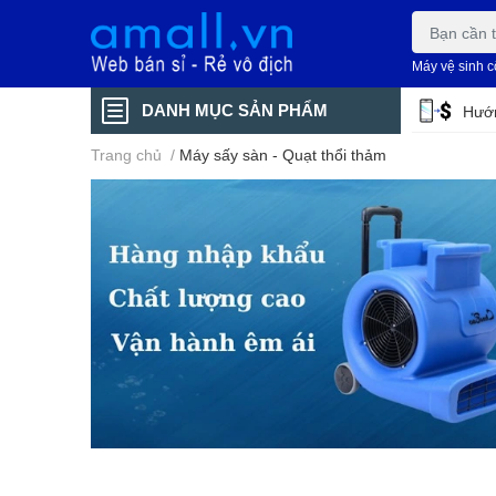
Máy vệ sinh 
DANH MỤC SẢN PHẨM
Hướn
Trang chủ
/
Máy sấy sàn - Quạt thổi thảm