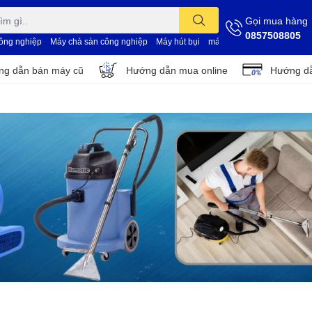
Gọi mua hàng
0857508805
công nghiệp
Máy chà sàn công nghiệp
Máy hút bụi
máy vệ sinh nhà xưởng
d
g dẫn bán máy cũ
Hướng dẫn mua online
Hướng dẫ