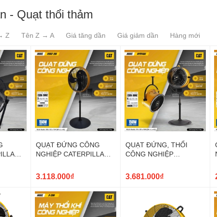
n - Quạt thổi thảm
→ Z
Tên Z → A
Giá tăng dần
Giá giảm dần
Hàng mới
G
QUẠT ĐỨNG CÔNG
QUẠT ĐỨNG, THỔI
ILLAR
NGHIỆP CATERPILLAR
CÔNG NGHIỆP
20'' HVOSF-20S
CATERPILLAR 14''
HVPD14AC
3.118.000₫
3.681.000₫