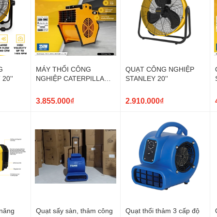
G
MÁY THỔI CÔNG
QUẠT CÔNG NGHIỆP
20''
NGHIỆP CATERPILLAR
STANLEY 20''
B- 1200 (1200CFM).
3.855.000₫
2.910.000₫
 năng
Quạt sấy sàn, thảm công
Quạt thổi thảm 3 cấp độ