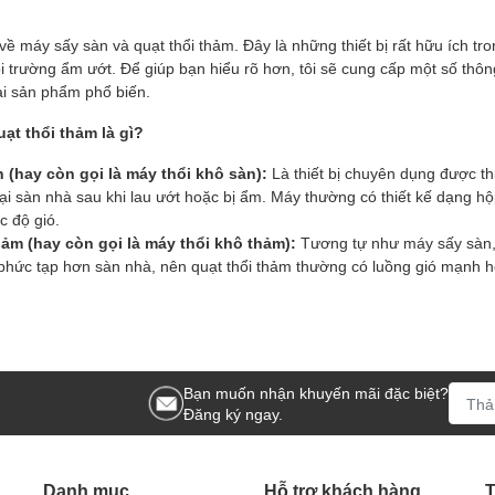
ề máy sấy sàn và quạt thổi thảm. Đây là những thiết bị rất hữu ích tro
 trường ẩm ướt. Để giúp bạn hiểu rõ hơn, tôi sẽ cung cấp một số thông 
vài sản phẩm phổ biến.
ạt thổi thảm là gì?
 (hay còn gọi là máy thổi khô sàn):
Là thiết bị chuyên dụng được th
ại sàn nhà sau khi lau ướt hoặc bị ẩm. Máy thường có thiết kế dạng hộp
c độ gió.
hảm (hay còn gọi là máy thổi khô thảm):
Tương tự như máy sấy sàn, 
 phức tạp hơn sàn nhà, nên quạt thổi thảm thường có luồng gió mạnh h
Bạn muốn nhận khuyến mãi đặc biệt?
Đăng ký ngay.
Danh mục
Hỗ trợ khách hàng
T