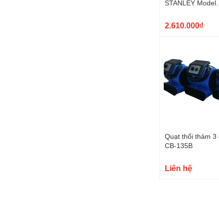
STANLEY Model
SXVI02001
2.610.000₫
Quạt thổi thảm 3
CB-135B
Liên hệ