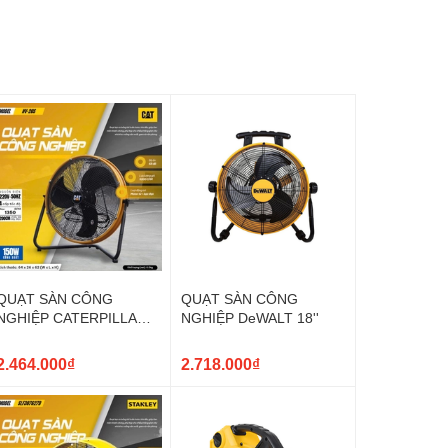
QUẠT SÀN CÔNG
QUẠT SÀN CÔNG
NGHIỆP CATERPILLAR
NGHIỆP DeWALT 18''
20'' HV-20S
2.464.000₫
2.718.000₫