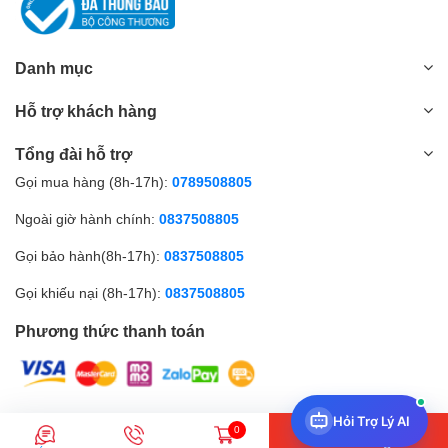
Danh mục
Hỗ trợ khách hàng
Tổng đài hỗ trợ
Gọi mua hàng (8h-17h):
0789508805
Ngoài giờ hành chính:
0837508805
Gọi bảo hành(8h-17h):
0837508805
Gọi khiếu nại (8h-17h):
0837508805
Phương thức thanh toán
Hỏi Trợ Lý AI
© Bản quyền thuộc về Amall.vn |
0
Thêm vào giỏ