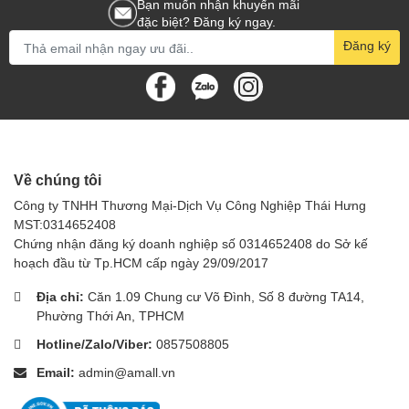
Bạn muốn nhận khuyến mãi
đặc biệt? Đăng ký ngay.
Đăng ký
Về chúng tôi
Công ty TNHH Thương Mại-Dịch Vụ Công Nghiệp Thái Hưng
MST:0314652408
Chứng nhận đăng ký doanh nghiệp số 0314652408 do Sở kế
hoạch đầu từ Tp.HCM cấp ngày 29/09/2017
Địa chỉ:
Căn 1.09 Chung cư Võ Đình, Số 8 đường TA14,
Phường Thới An, TPHCM
Hotline/Zalo/Viber:
0857508805
Email:
admin@amall.vn