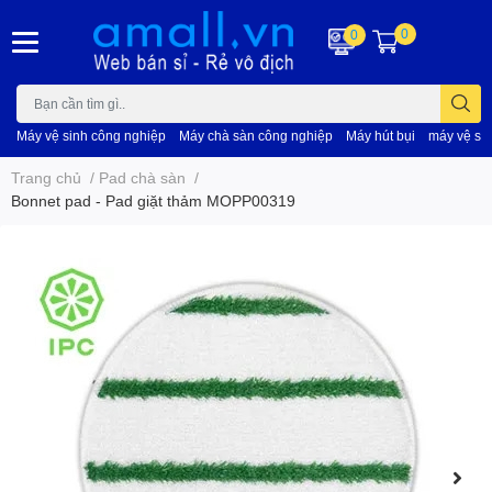
0
0
Máy vệ sinh công nghiệp
Máy chà sàn công nghiệp
Máy hút bụi
máy vệ si
Trang chủ
/
Pad chà sàn
/
Bonnet pad - Pad giặt thảm MOPP00319