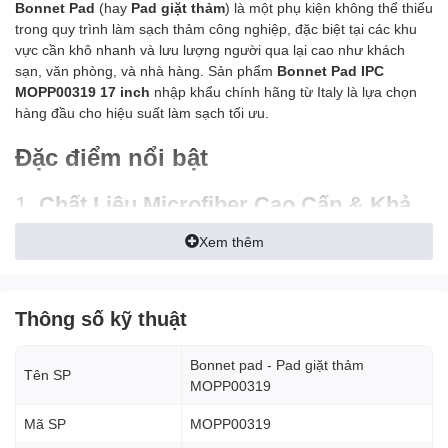
Bonnet Pad
(hay
Pad giặt thảm
) là một phụ kiện không thể thiếu
trong quy trình làm sạch thảm công nghiệp, đặc biệt tại các khu
vực cần khô nhanh và lưu lượng người qua lại cao như khách
sạn, văn phòng, và nhà hàng. Sản phẩm
Bonnet Pad IPC
MOPP00319 17 inch
nhập khẩu chính hãng từ Italy là lựa chọn
hàng đầu cho hiệu suất làm sạch tối ưu.
Đặc điểm nổi bật
1.
Chất Liệu Microfiber Cao Cấp & Khả
Năng Hấp Thụ Vượt Trội
Xem thêm
Sợi Microfiber:
Sử dụng sợi microfiber thế hệ mới,
MOPP00319 có khả năng hấp thụ gấp nhiều lần trọng
lượng của nó.
Thông số kỹ thuật
Bắt bụi hiệu quả:
Cấu trúc sợi dày đặc giúp Pad
bắt và
giữ chặt
bụi bẩn, dầu mỡ, và các hạt chất bẩn nhỏ li ti,
Bonnet pad - Pad giặt thảm
Tên SP
ngăn chúng lan ra các khu vực khác.
MOPP00319
2.
Tăng Tốc Độ Khô của Thảm
Mã SP
MOPP00319