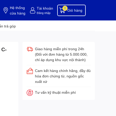
Hệ thống
Tài khoản
0
Giỏ hàng
cửa hàng
Đăng nhập
ụng cụ buồng phòng
dụng cụ vệ sinh
hóa chất tẩy rửa
hóa chất vệ sinh
hóa c
n trả góp
 C-
Giao hàng miễn phí trong 24h
(Đối với đơn hàng từ 5.000.000,
chỉ áp dụng khu vực nội thành)
Cam kết hàng chính hãng, đầy đủ
hóa đơn chứng từ, nguồn gốc
xuất xứ
Tư vấn kỹ thuật miễn phí