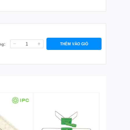
ng:
THÊM VÀO GIỎ
úp người dùng dễ dàng lau chùi các khu vực khó tiếp
 và nhanh chóng. Điều này không chỉ tiết kiệm thời