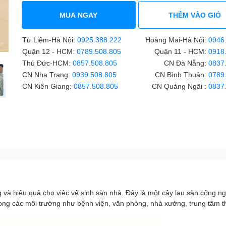
MUA NGAY
THÊM VÀO GIỎ
Từ Liêm-Hà Nội:
0925.388.222
Hoàng Mai-Hà Nội:
0946
Quận 12 - HCM:
0789.508.805
Quận 11 - HCM:
0918
Thủ Đức-HCM:
0857.508.805
CN Đà Nẵng:
0837
CN Nha Trang:
0939.508.805
CN Bình Thuận:
0789
CN Kiên Giang:
0857.508.805
CN Quảng Ngãi :
0837
à hiệu quả cho việc vệ sinh sàn nhà. Đây là một cây lau sàn công nghi
ong các môi trường như bệnh viện, văn phòng, nhà xưởng, trung tâm t