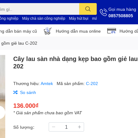
Gọi mua hàng
0857508805
công nghiệp
Máy chà sàn công nghiệp
Máy hút bụi
máy vệ sinh nhà xưởng
d
g dẫn bán máy cũ
Hướng dẫn mua online
Hướng dẫ
 gồm giẻ lau C-202
Cây lau sàn nhà dạng kẹp bao gồm giẻ lau
202
Thương hiệu:
Amtek
Mã sản phẩm:
C-202
So sánh
136.000₫
* Giá sản phẩm chưa bao gồm VAT
Số lượng: