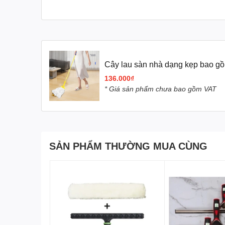
Cây lau sàn nhà dạng kẹp bao gồ
136.000₫
* Giá sản phẩm chưa bao gồm VAT
Cây lau sàn C-202 có các đặc điểm sau:
Thân cây bằng nhôm định hình siêu bền, cứng c
SẢN PHẨM THƯỜNG MUA CÙNG
Bông lau sợi cotton
bền, có thể lau khô hoặc lau 
Kẹp nhựa để kẹp giẻ lau, thuận tiện cho việc thay
Với chiều dài cán cây lau sàn khoảng 140 cm, câ
cận như gầm bàn, gầm ghế mà không cần phải cú
Điểm nổi bật của cây lau sàn C-202 chính là thi