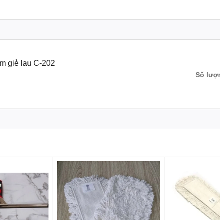
m giẻ lau C-202
Số lượ
áp
ướt, thấm hút tốt và dễ dàng vệ sinh.
 thế và vệ sinh giẻ lau
y lau sàn này phù hợp với nhiều đối tượng sử dụng. Kích thước này gi
i người quá nhiều.
ết kế dạng kẹp, cho phép người dùng thay thế giẻ lau một cách dễ dàng