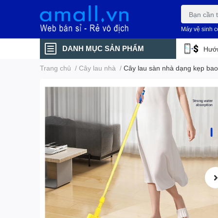
Máy vệ sinh 
DANH MỤC SẢN PHẨM
Hướn
Trang chủ
/
Cây lau nhà
/
Cây lau sàn nhà dạng kẹp bao