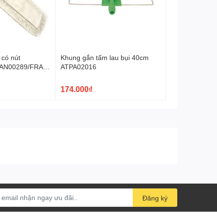
ạch bụi bẩn và vết bẩn mà không làm trầy xước bề mặt
 có nút
Khung gắn tấm lau bụi 40cm
AN00289/FRAN
ATPA02016
285
174.000₫
trình sử dụng.
Đối với các vết bẩn cứng đầu, có thể áp dụng thêm một
Đăng ký
 tự nhiên trước khi cất giữ để đảm bảo độ bền của sản