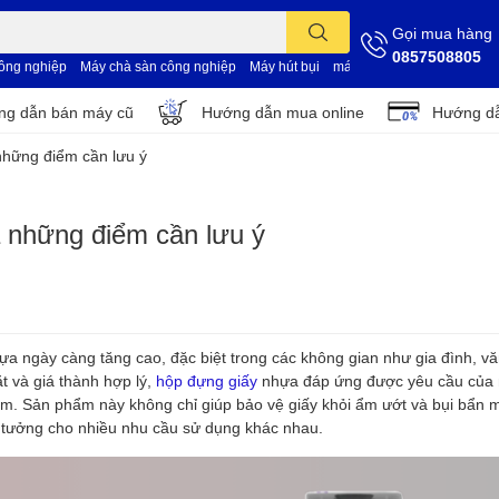
Gọi mua hàng
0857508805
công nghiệp
Máy chà sàn công nghiệp
Máy hút bụi
máy vệ sinh nhà xưởng
d
g dẫn bán máy cũ
Hướng dẫn mua online
Hướng dẫ
hững điểm cần lưu ý
 những điểm cần lưu ý
a ngày càng tăng cao, đặc biệt trong các không gian như gia đình, v
ặt và giá thành hợp lý,
hộp đựng giấy
nhựa đáp ứng được yêu cầu của 
iệm. Sản phẩm này không chỉ giúp bảo vệ giấy khỏi ẩm ướt và bụi bẩn 
ý tưởng cho nhiều nhu cầu sử dụng khác nhau.