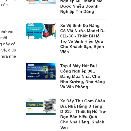
Nghiệp 60L Mạnh Mẽ,
 các
Được Nhiều Doanh
Nghiệp Tin Dùng
Xe Vệ Sinh Đa Năng
Có Vắt Nước Model D-
 nhờ vào
011-3C - Thiết Bị Hỗ
 môi
Trợ Vệ Sinh Hiệu Quả
ng này có
Cho Khách Sạn, Bệnh
 vệ, giúp
Viện
 nhựa nhẹ
Top 4 Máy Hút Bụi
Công Nghiệp 30L
Đáng Mua Nhất Cho
Nhà Xưởng, Nhà Hàng
Và Văn Phòng
Xe Đẩy Thu Gom Chén
Đĩa Nhà Hàng 3 Tầng
D-015 - Thiết Bị Hỗ Trợ
Dọn Bàn Hiệu Quả
Cho Nhà Hàng, Khách
Sạn