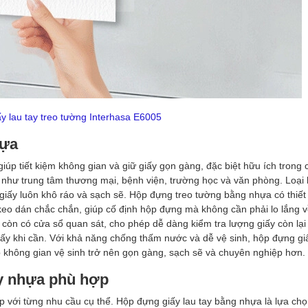
y lau tay treo tường Interhasa E6005
hựa
 giúp tiết kiệm không gian và giữ giấy gọn gàng, đặc biệt hữu ích trong 
 như trung tâm thương mại, bệnh viện, trường học và văn phòng. Loại
p giấy luôn khô ráo và sạch sẽ. Hộp đựng treo tường bằng nhựa có thiết
keo dán chắc chắn, giúp cố định hộp đựng mà không cần phải lo lắng về
còn có cửa sổ quan sát, cho phép dễ dàng kiểm tra lượng giấy còn lạ
y khi cần. Với khả năng chống thấm nước và dễ vệ sinh, hộp đựng giấ
p không gian vệ sinh trở nên gọn gàng, sạch sẽ và chuyên nghiệp hơn.
ấy nhựa phù hợp
 với từng nhu cầu cụ thể. Hộp đựng giấy lau tay bằng nhựa là lựa chọ