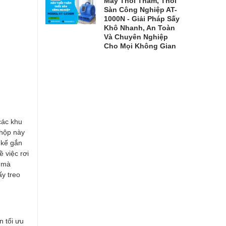
Máy Thổi Thảm, Thổi
Sàn Công Nghiệp AT-
1000N - Giải Pháp Sấy
Khô Nhanh, An Toàn
Và Chuyên Nghiệp
Cho Mọi Không Gian
các khu
 hộp này
 kế gắn
 việc rơi
i mà
y treo
n tối ưu