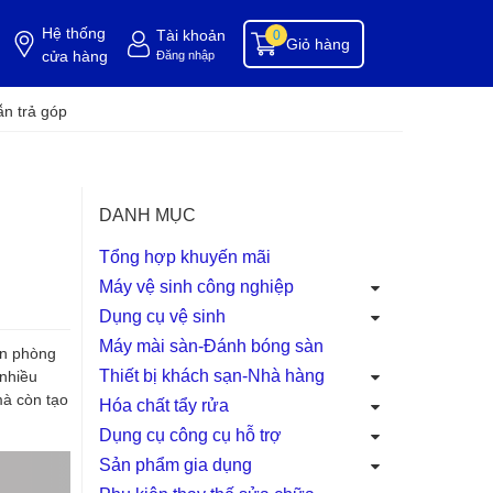
Hệ thống
Tài khoản
0
Giỏ hàng
cửa hàng
Đăng nhập
ụng cụ buồng phòng
dụng cụ vệ sinh
hóa chất tẩy rửa
hóa chất vệ sinh
hóa c
n trả góp
DANH MỤC
Tổng hợp khuyến mãi
Máy vệ sinh công nghiệp
Dụng cụ vệ sinh
Máy mài sàn-Đánh bóng sàn
ăn phòng
Thiết bị khách sạn-Nhà hàng
nhiều
mà còn tạo
Hóa chất tẩy rửa
Dụng cụ công cụ hỗ trợ
Sản phẩm gia dụng