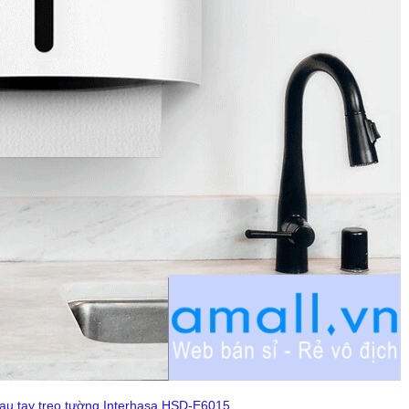
lau tay treo tường Interhasa HSD-E6015