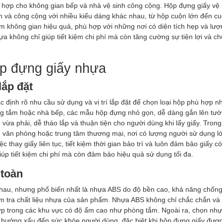
hù hợp cho không gian bếp và nhà vệ sinh công cộng. Hộp đựng giấy vệ
nh và công cộng với nhiều kiểu dáng khác nhau, từ hộp cuộn lớn đến c
ệm không gian hiệu quả, phù hợp với những nơi có diện tích hẹp và lư
a không chỉ giúp tiết kiệm chi phí mà còn tăng cường sự tiện lợi và c
ộp đựng giấy nhựa
lắp đặt
 định rõ nhu cầu sử dụng và vị trí lắp đặt để chọn loại hộp phù hợp nh
ng tắm hoặc nhà bếp, các mẫu hộp đựng nhỏ gọn, dễ dàng gắn lên tườ
vừa phải, dễ tháo lắp và thuận tiện cho người dùng khi lấy giấy. Trong
, văn phòng hoặc trung tâm thương mại, nơi có lượng người sử dụng l
c thay giấy liên tục, tiết kiệm thời gian bảo trì và luôn đảm bảo giấy c
úp tiết kiệm chi phí mà còn đảm bảo hiệu quả sử dụng tối đa.
 toàn
hau, nhưng phổ biến nhất là nhựa ABS do độ bền cao, khả năng chốn
ểm tra chất liệu nhựa của sản phẩm. Nhựa ABS không chỉ chắc chắn và
 hợp trong các khu vực có độ ẩm cao như phòng tắm. Ngoài ra, chọn nh
hưởng xấu đến sức khỏe người dùng, đặc biệt khi hộp đựng giấy được