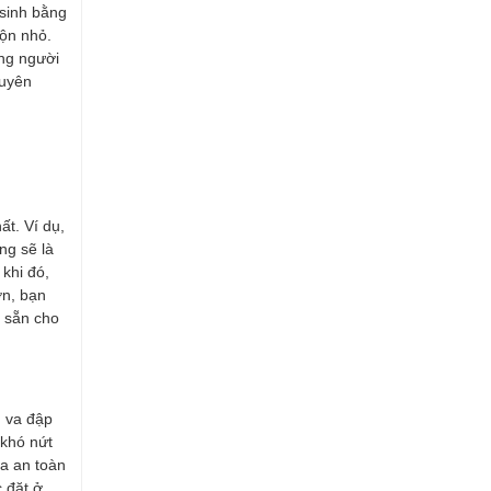
 sinh bằng
uộn nhỏ.
ợng người
huyên
ất. Ví dụ,
ng sẽ là
 khi đó,
ớn, bạn
ó sẵn cho
g va đập
 khó nứt
ựa an toàn
 đặt ở