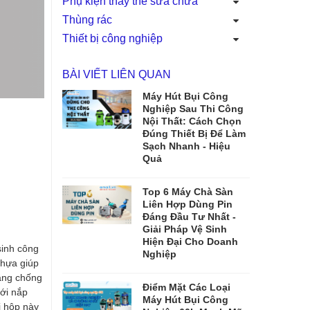
Phụ kiện thay thế sửa chữa
Thùng rác
Thiết bị công nghiệp
BÀI VIẾT LIÊN QUAN
Máy Hút Bụi Công
Nghiệp Sau Thi Công
Nội Thất: Cách Chọn
Đúng Thiết Bị Để Làm
Sạch Nhanh - Hiệu
Quả
Top 6 Máy Chà Sàn
Liên Hợp Dùng Pin
Đáng Đầu Tư Nhất -
Giải Pháp Vệ Sinh
Hiện Đại Cho Doanh
sinh công
Nghiệp
nhựa giúp
năng chống
Điểm Mặt Các Loại
với nắp
Máy Hút Bụi Công
i hộp này