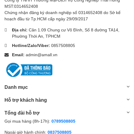
MST:0314652408
Chứng nhận đăng ký doanh nghiệp số 0314652408 do Sở kế
hoạch đầu từ Tp.HCM cấp ngày 29/09/2017
Địa chỉ:
Căn 1.09 Chung cư Võ Đình, Số 8 đường TA14,
Phường Thới An, TPHCM
Hotline/Zalo/Viber:
0857508805
Email:
admin@amall.vn
Danh mục
Hỗ trợ khách hàng
Tổng đài hỗ trợ
Gọi mua hàng (8h-17h):
0789508805
Ngoài giờ hành chính:
0837508805