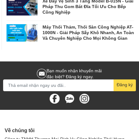
Xe Đẩy Vệ Sinh 3 Tầng Model B-015N - Giải
Pháp Thu Gom Bát Đĩa Tối Ưu Cho Bếp
Công Nghiệp
Máy Thổi Thảm, Thổi Sàn Công Nghiệp AT-
1000N - Giải Pháp Sấy Khô Nhanh, An Toàn
Và Chuyên Nghiệp Cho Mọi Không Gian
Bạn muốn nhận khuyến mãi
đặc biệt? Đăng ký ngay.
Đăng ký
Về chúng tôi
Công ty TNHH Thương Mại-Dịch Vụ Công Nghiệp Thái Hưng