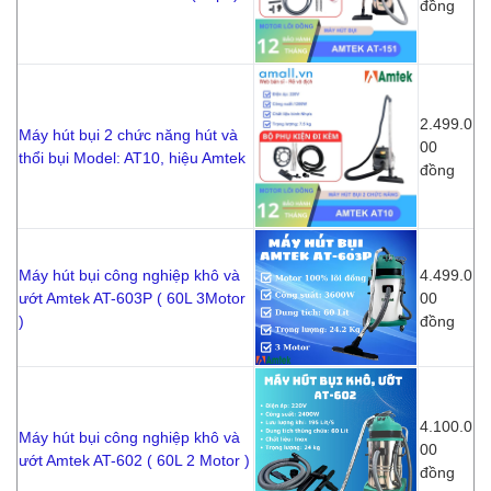
đồng
2.499.0
Máy hút bụi 2 chức năng hút và
00
thổi bụi Model: AT10, hiệu Amtek
đồng
Máy hút bụi công nghiệp khô và
4.499.0
ướt Amtek AT-603P ( 60L 3Motor
00
)
đồng
4.100.0
Máy hút bụi công nghiệp khô và
00
ướt Amtek AT-602 ( 60L 2 Motor )
đồng