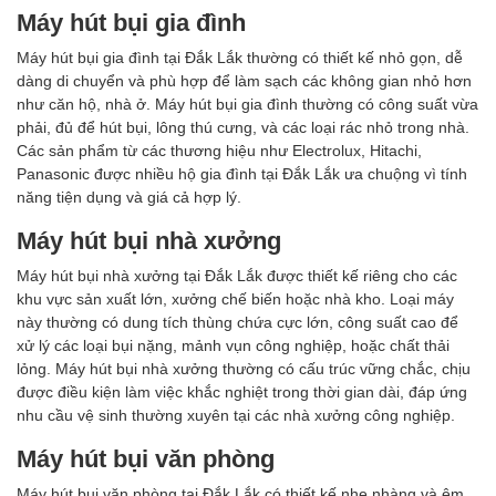
Máy hút bụi gia đình
Máy hút bụi gia đình tại Đắk Lắk thường có thiết kế nhỏ gọn, dễ
dàng di chuyển và phù hợp để làm sạch các không gian nhỏ hơn
như căn hộ, nhà ở. Máy hút bụi gia đình thường có công suất vừa
phải, đủ để hút bụi, lông thú cưng, và các loại rác nhỏ trong nhà.
Các sản phẩm từ các thương hiệu như Electrolux, Hitachi,
Panasonic được nhiều hộ gia đình tại Đắk Lắk ưa chuộng vì tính
năng tiện dụng và giá cả hợp lý.
Máy hút bụi nhà xưởng
Máy hút bụi nhà xưởng tại Đắk Lắk được thiết kế riêng cho các
khu vực sản xuất lớn, xưởng chế biến hoặc nhà kho. Loại máy
này thường có dung tích thùng chứa cực lớn, công suất cao để
xử lý các loại bụi nặng, mảnh vụn công nghiệp, hoặc chất thải
lỏng. Máy hút bụi nhà xưởng thường có cấu trúc vững chắc, chịu
được điều kiện làm việc khắc nghiệt trong thời gian dài, đáp ứng
nhu cầu vệ sinh thường xuyên tại các nhà xưởng công nghiệp.
Máy hút bụi văn phòng
Máy hút bụi văn phòng tại Đắk Lắk có thiết kế nhẹ nhàng và êm