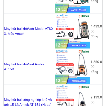
đồng
4.499.0
Máy hút bụi khô/ướt Model AT80-
00
3, hiệu Amtek
đồng
1.850.0
Máy hút bụi khô/ướt Amtek
00
AT15B
đồng
2.199.0
Máy hút bụi công nghiệp khô và
00
ướt 15 Lít Amtek AT-151 (Hepa)