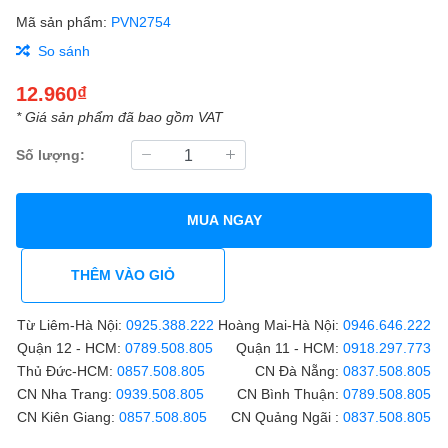
Mã sản phẩm:
PVN2754
So sánh
12.960₫
* Giá sản phẩm đã bao gồm VAT
Số lượng:
MUA NGAY
THÊM VÀO GIỎ
Từ Liêm-Hà Nội:
0925.388.222
Hoàng Mai-Hà Nội:
0946.646.222
Quận 12 - HCM:
0789.508.805
Quận 11 - HCM:
0918.297.773
Thủ Đức-HCM:
0857.508.805
CN Đà Nẵng:
0837.508.805
CN Nha Trang:
0939.508.805
CN Bình Thuận:
0789.508.805
CN Kiên Giang:
0857.508.805
CN Quảng Ngãi :
0837.508.805