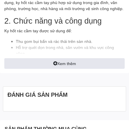
dụng, ky hốt rác cầm tay phù hợp sử dụng trong gia đình, văn
phòng, trường học, nhà hàng và môi trường vệ sinh công nghiệp.
2. Chức năng và công dụng
Ky hốt rác cầm tay được sử dụng để:
Thu gom bụi bẩn và rác thải trên sàn nhà.
Hỗ trợ quét dọn trong nhà, sân vườn và khu vực công
cộng.
Gom tóc, giấy vụn và các loại rác nhỏ hiệu quả.
Xem thêm
Kết hợp sử dụng cùng chổi quét để tăng hiệu quả vệ sinh.
Giúp không gian luôn sạch sẽ và gọn gàng hơn.
Sản phẩm giúp quá trình vệ sinh nhanh chóng, tiết kiệm thời gian
và công sức cho người sử dụng.
ĐÁNH GIÁ SẢN PHẨM
3. Ưu điểm nổi bật
Thiết kế nhỏ gọn, dễ cầm nắm và thao tác.
Chất liệu nhựa bền đẹp, chịu lực tốt.
Tay cầm chắc chắn, thuận tiện khi sử dụng.
SẢN PHẨM THƯỜNG MUA CÙNG
Trọng lượng nhẹ, dễ dàng di chuyển và bảo quản.