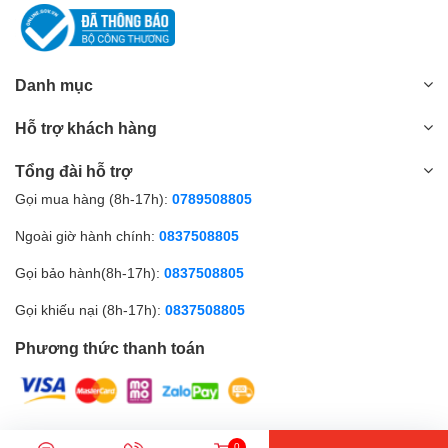
Website:
Amall.vn
hoặc
Amtek.vn
Hotline:
0789.508.805
Hỗ trợ kỹ thuật:
24/7
Danh mục
Demo trực tiếp tại doanh nghiệp – hoàn toàn miễn phí
Amall.vn – Đối tác thiết bị vệ sinh công nghiệp chuyên
Hỗ trợ khách hàng
nghiệp, đồng hành cùng hàng nghìn doanh nghiệp trên
toàn quốc.
Tổng đài hỗ trợ
Gọi mua hàng (8h-17h):
0789508805
Ngoài giờ hành chính:
0837508805
Gọi bảo hành(8h-17h):
0837508805
Gọi khiếu nại (8h-17h):
0837508805
Phương thức thanh toán
© Bản quyền thuộc về Amall.vn |
0