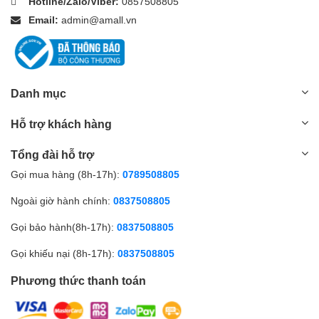
Hotline/Zalo/Viber:
0857508805
Email:
admin@amall.vn
Danh mục
Hỗ trợ khách hàng
Tổng đài hỗ trợ
Gọi mua hàng (8h-17h):
0789508805
Ngoài giờ hành chính:
0837508805
Gọi bảo hành(8h-17h):
0837508805
Gọi khiếu nại (8h-17h):
0837508805
Phương thức thanh toán