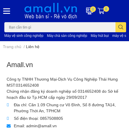
0
0
Máy vệ sinh công nghiệp
Máy chà sàn công nghiệp
Máy hút bụi
máy vệ si
Trang chủ
/
Liên hệ
Amall.vn
Công ty TNHH Thương Mại-Dịch Vụ Công Nghiệp Thái Hưng
MST:0314652408
Chứng nhận đăng ký doanh nghiệp số 0314652408 do Sở kế
hoạch đầu từ Tp.HCM cấp ngày 29/09/2017
Địa chỉ:
Căn 1.09 Chung cư Võ Đình, Số 8 đường TA14,
Phường Thới An, TPHCM
Số điện thoại:
0857508805
Email:
admin@amall.vn