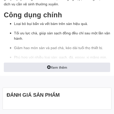
dịch vụ cần vệ sinh thường xuyên.
Công dụng chính
Loại bỏ bụi bẩn và vết bám trên sàn hiệu quả.
Tối ưu lực chà, giúp sàn sạch đồng đều chỉ sau một lần vận
hành.
Giảm hao mòn sàn và pad chà, kéo dài tuổi thọ thiết bị.
Phù hợp với nhiều loại sàn: gạch, đá, epoxy, xi măng mịn.
Đặc điểm nổi bật
Xem thêm
Sợi cước chắc, bền, chịu mài mòn tốt.
Lắp đặt dễ dàng, tương thích chuẩn với máy chà sàn ngồi
lái AT-W6.
ĐÁNH GIÁ SẢN PHẨM
Chống rung lắc, vận hành êm ái và ổn định.
Thiết kế tối ưu giúp máy chà hoạt động hiệu quả, tiết kiệm