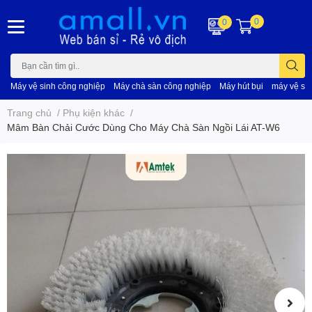
0
0
Máy vệ sinh công nghiệp
Máy chà sàn công nghiệp
Máy hút bụi
máy vệ si
Trang chủ
/
Phụ kiện khác
/
Mâm Bàn Chải Cước Dùng Cho Máy Chà Sàn Ngồi Lái AT-W6