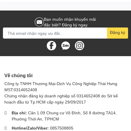
liên tục.
Ứng dụng thực tế
Bạn muốn nhận khuyến mãi
đặc biệt? Đăng ký ngay.
Mâm bàn chải cước dùng cho
máy chà sàn ngồi lái AT-W6
được
Đăng ký
sử dụng phổ biến tại:
Nhà xưởng, kho hàng
Trung tâm thương mại, siêu thị
Trường học, bệnh viện, tòa nhà lớn
Về chúng tôi
Hành lang, bãi xe, các khu vực công cộng
Công ty TNHH Thương Mại-Dịch Vụ Công Nghiệp Thái Hưng
Sản phẩm đảm bảo máy vận hành ổn định, bề mặt sàn sạch
MST:0314652408
đồng đều và nâng cao hiệu quả vệ sinh tổng thể.
Chứng nhận đăng ký doanh nghiệp số 0314652408 do Sở kế
hoạch đầu từ Tp.HCM cấp ngày 29/09/2017
Địa chỉ:
Căn 1.09 Chung cư Võ Đình, Số 8 đường TA14,
Phường Thới An, TPHCM
Hotline/Zalo/Viber:
0857508805