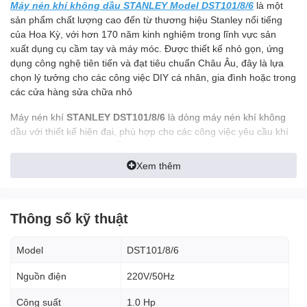
Máy nén khí không dầu STANLEY Model DST101/8/6
là một
sản phẩm chất lượng cao đến từ thương hiệu Stanley nổi tiếng
của Hoa Kỳ, với hơn 170 năm kinh nghiệm trong lĩnh vực sản
xuất dụng cụ cầm tay và máy móc. Được thiết kế nhỏ gọn, ứng
dụng công nghệ tiên tiến và đạt tiêu chuẩn Châu Âu, đây là lựa
chọn lý tưởng cho các công việc DIY cá nhân, gia đình hoặc trong
các cửa hàng sửa chữa nhỏ
Máy nén khí
STANLEY DST101/8/6
là dòng máy nén khí không
dầu với thiết kế hiện đại, phù hợp cho các công việc yêu cầu khí
nén sạch như thổi bụi, bắn đinh, siết ốc, bơm lốp xe, và nhiều
ứng dụng khác trong gia đình, gara ô tô hoặc xưởng cơ khí. Với
Xem thêm
công suất 1.0HP, áp suất tối đa 8 Bar và dung tích bình chứa 6 lít,
sản phẩm mang lại hiệu suất vượt trội nhưng vẫn đảm bảo độ
bền và chi phí bảo dưỡng thấp.
Thông số kỹ thuật
2. Đặc điểm nổi bật của máy
nén khí STANLEY DST101/8/6
Model
DST101/8/6
2.1. Thiết kế nhỏ gọn, tiện lợi
Nguồn điện
220V/50Hz
Máy nén khí STANLEY DST101/8/6 được thiết kế với kích thước
Công suất
1.0 Hp