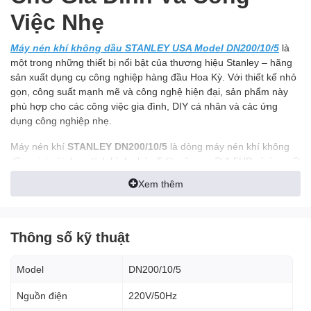
Việc Nhẹ
Máy nén khí không dầu STANLEY USA Model DN200/10/5
là
một trong những thiết bị nổi bật của thương hiệu Stanley – hãng
sản xuất dụng cụ công nghiệp hàng đầu Hoa Kỳ. Với thiết kế nhỏ
gọn, công suất mạnh mẽ và công nghệ hiện đại, sản phẩm này
phù hợp cho các công việc gia đình, DIY cá nhân và các ứng
dụng công nghiệp nhẹ.
Máy nén khí
STANLEY DN200/10/5
là dòng máy nén khí không
dầu mini với dung tích bình chứa 5 lít, công suất 1.5HP và áp suất
tối đa 10 bar. Sản phẩm được thiết kế theo tiêu chuẩn Châu Âu
Xem thêm
(CE), đảm bảo độ bền, an toàn và hiệu suất cao. Đây là lựa chọn
lý tưởng cho các công việc như bơm lốp xe, thổi bụi, bắn đinh,
siết ốc hoặc sử dụng trong các ngành yêu cầu khí nén sạch như y
tế, nha khoa và chế biến thực phẩm
Thông số kỹ thuật
Ưu Điểm Nổi Bật Của Máy Nén
Model
DN200/10/5
Khí STANLEY DN200/10/5
Nguồn điện
220V/50Hz
1. Thiết Kế Nhỏ Gọn, Dễ Di Chuyển