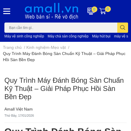
0
0
Máy vệ sinh công nghiệp
Máy chà sàn công nghiệp
Máy hút bụi
máy vệ si
Trang chủ
/
Kinh nghiệm-Mẹo vặt
/
Quy Trình Máy Đánh Bóng Sàn Chuẩn Kỹ Thuật – Giải Pháp Phục
Hồi Sàn Bền Đẹp
Quy Trình Máy Đánh Bóng Sàn Chuẩn
Kỹ Thuật – Giải Pháp Phục Hồi Sàn
Bền Đẹp
Amall Việt Nam
Thứ Bảy, 17/01/2026