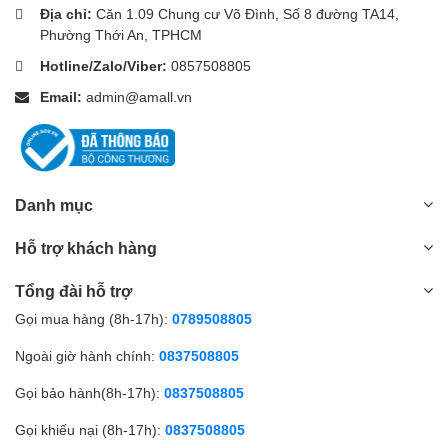
Địa chỉ:
Căn 1.09 Chung cư Võ Đình, Số 8 đường TA14,
Phường Thới An, TPHCM
Hotline/Zalo/Viber:
0857508805
Email:
admin@amall.vn
Danh mục
Hỗ trợ khách hàng
Tổng đài hỗ trợ
Gọi mua hàng (8h-17h):
0789508805
Ngoài giờ hành chính:
0837508805
Gọi bảo hành(8h-17h):
0837508805
Gọi khiếu nại (8h-17h):
0837508805