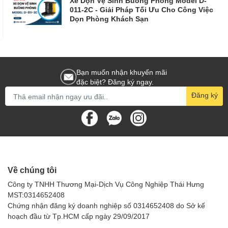
Xe Dọn Vệ Sinh Buồng Phòng Model D-
011-2C - Giải Pháp Tối Ưu Cho Công Việc
Dọn Phòng Khách Sạn
Bạn muốn nhận khuyến mãi
đặc biệt? Đăng ký ngay.
Đăng ký
Về chúng tôi
Công ty TNHH Thương Mại-Dịch Vụ Công Nghiệp Thái Hưng
MST:0314652408
Chứng nhận đăng ký doanh nghiệp số 0314652408 do Sở kế
hoạch đầu từ Tp.HCM cấp ngày 29/09/2017