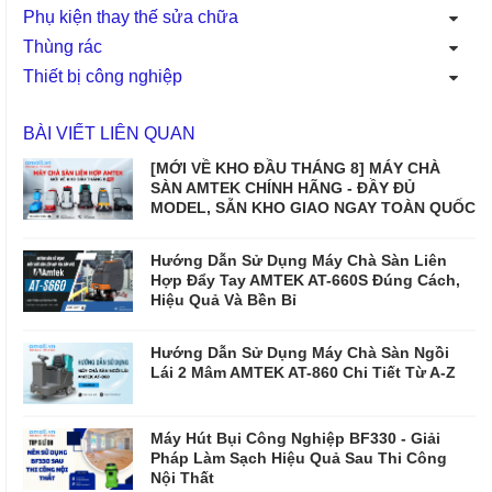
Phụ kiện thay thế sửa chữa
Thùng rác
Thiết bị công nghiệp
BÀI VIẾT LIÊN QUAN
[MỚI VỀ KHO ĐẦU THÁNG 8] MÁY CHÀ
SÀN AMTEK CHÍNH HÃNG - ĐẦY ĐỦ
MODEL, SẴN KHO GIAO NGAY TOÀN QUỐC
Hướng Dẫn Sử Dụng Máy Chà Sàn Liên
Hợp Đẩy Tay AMTEK AT-660S Đúng Cách,
Hiệu Quả Và Bền Bỉ
Hướng Dẫn Sử Dụng Máy Chà Sàn Ngồi
Lái 2 Mâm AMTEK AT-860 Chi Tiết Từ A-Z
Máy Hút Bụi Công Nghiệp BF330 - Giải
Pháp Làm Sạch Hiệu Quả Sau Thi Công
Nội Thất