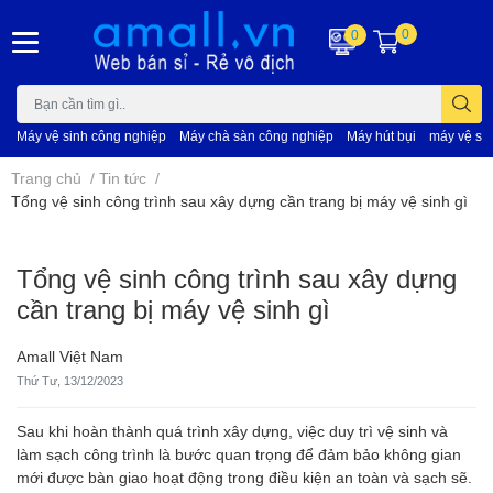
0
0
Máy vệ sinh công nghiệp
Máy chà sàn công nghiệp
Máy hút bụi
máy vệ si
Trang chủ
/
Tin tức
/
Tổng vệ sinh công trình sau xây dựng cần trang bị máy vệ sinh gì
Tổng vệ sinh công trình sau xây dựng
cần trang bị máy vệ sinh gì
Amall Việt Nam
Thứ Tư, 13/12/2023
Sau khi hoàn thành quá trình xây dựng, việc duy trì vệ sinh và
làm sạch công trình là bước quan trọng để đảm bảo không gian
mới được bàn giao hoạt động trong điều kiện an toàn và sạch sẽ.