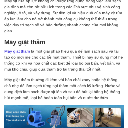
Máy xịt rửa áp lực không chỉ được ứng dụng trong việc làm sạch
gia đình mà còn rất hữu ích trong các lĩnh vực như vệ sinh công
nghiệp, ô tô, và xây dựng. Sự tiện lợi và hiệu quả của máy xịt rửa
áp lực làm cho nó trở thành một công cụ không thể thiếu trong
việc duy trì sạch sẽ và bảo dưỡng nhanh chóng của mọi không
gian.
Máy giặt thảm
Máy giặt thảm
là một giải pháp hiệu quả để làm sạch sâu và tái
tạo độ mới mẻ cho các bề mặt thảm. Thiết bị này sử dụng một hệ
thống cơ khí và hóa chất đặc biệt để loại bỏ bụi bẩn, vết bẩn, và
mùi khó chịu, giúp đưa thảm trở lại trạng thái tốt nhất.
Máy giặt thảm thường đi kèm với bàn chải xoay hoặc hệ thống
chà nhẹ để làm sạch từng sợi thảm một cách kỹ lưỡng. Nước và
dung dịch làm sạch được xịt lên và sau đó hút lại bằng hệ thống
hút mạnh mẽ, loại bỏ hoàn toàn bụi bẩn và nước dư thừa.