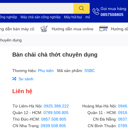
Gọi mua hàng
0857508805
công nghiệp
Máy chà sàn công nghiệp
Máy hút bụi
máy vệ sinh nhà xưởng
d
g dẫn bán máy cũ
Hướng dẫn mua online
Hướng dẫ
 chuyên dụng
Bàn chải chà thớt chuyên dụng
Thương hiệu:
Phụ kiện
Mã sản phẩm:
SSBC
So sánh
Liên hệ
Từ Liêm-Hà Nội:
0925.388.222
Hoàng Mai-Hà Nội:
0946
Quận 12 - HCM:
0789.508.805
Quận 11 - HCM:
0918
Thủ Đức-HCM:
0857.508.805
CN Đà Nẵng:
0837
CN Nha Trang:
0939.508.805
CN Bình Thuận:
0789