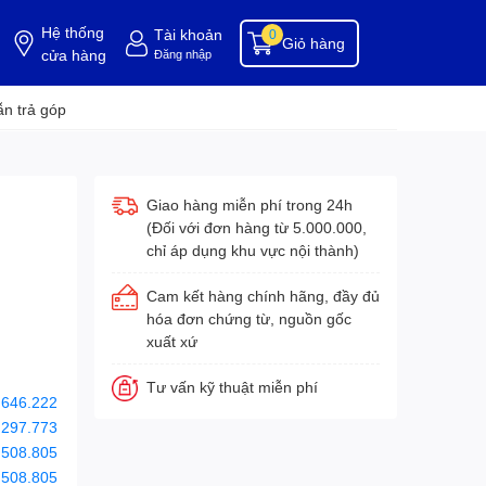
Hệ thống
Tài khoản
0
Giỏ hàng
cửa hàng
Đăng nhập
ụng cụ buồng phòng
dụng cụ vệ sinh
hóa chất tẩy rửa
hóa chất vệ sinh
hóa c
n trả góp
Giao hàng miễn phí trong 24h
(Đối với đơn hàng từ 5.000.000,
chỉ áp dụng khu vực nội thành)
Cam kết hàng chính hãng, đầy đủ
hóa đơn chứng từ, nguồn gốc
xuất xứ
Tư vấn kỹ thuật miễn phí
.646.222
.297.773
.508.805
.508.805