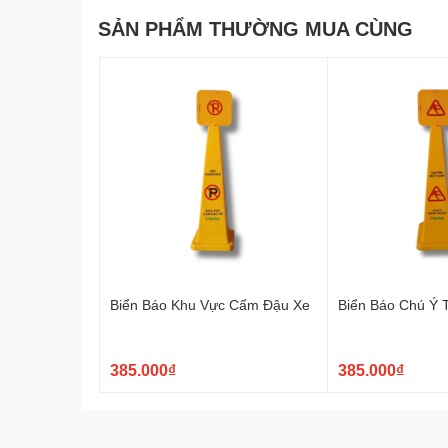
SẢN PHẨM THƯỜNG MUA CÙNG
Hướng dẫn sử dụng bàn ch
Để sử dụng bàn chải chà thớt chuyên dụng, bạn thực h
Ngâm thớt trong nước ấm có pha xà phòng hoặc 
Dùng bàn chải chà thớt chà sạch các vết bẩn trên
Rửa sạch thớt lại với nước sạch.
Phơi thớt ở nơi khô ráo.
Một số lưu ý khi sử dụng 
Không sử dụng bàn chải chà thớt để chà các bề 
Không sử dụng bàn chải chà thớt quá mạnh tay, 
Biển Báo Khu Vực Cấm Đậu Xe
Biển Báo Chú Ý 
Vệ sinh bàn chải chà thớt thường xuyên để đảm 
385.000₫
385.000₫