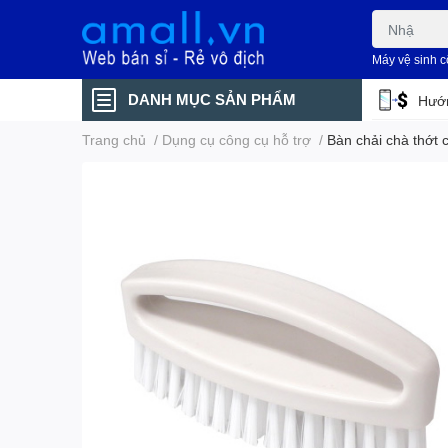
Máy vệ sinh 
DANH MỤC SẢN PHẨM
Hướn
Trang chủ
/
Dụng cụ công cụ hỗ trợ
/
Bàn chải chà thớt