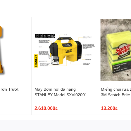
ải chà thớt chuyên dụng
iện các bước sau:
giấm trong khoảng 15 phút.
 thớt.
bàn chải chà thớt chuyên dụng
mặt khác ngoài thớt.
có thể làm hỏng bề mặt thớt.
Trơn Trượt
Máy Bơm hơi đa năng
Miếng chùi rửa 
bảo vệ sinh.
STANLEY Model SXVI02001
3M Scotch Brite
74cc
2.610.000₫
13.200₫