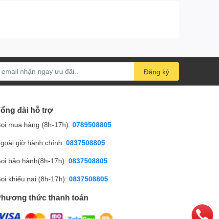
Đăng ký
ổng đài hỗ trợ
ọi mua hàng (8h-17h):
0789508805
goài giờ hành chính:
0837508805
ọi bảo hành(8h-17h):
0837508805
ọi khiếu nại (8h-17h):
0837508805
hương thức thanh toán