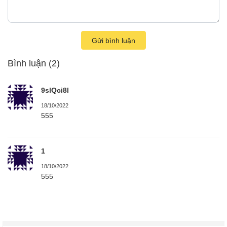
Gửi bình luận
Bình luận
(2)
9slQci8l
18/10/2022
555
1
18/10/2022
555