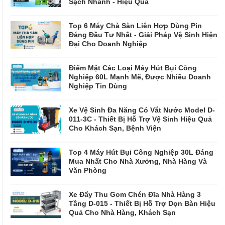
Sạch Nhanh - Hiệu Quả
Top 6 Máy Chà Sàn Liên Hợp Dùng Pin
Đáng Đầu Tư Nhất - Giải Pháp Vệ Sinh Hiện
Đại Cho Doanh Nghiệp
Điểm Mặt Các Loại Máy Hút Bụi Công
Nghiệp 60L Mạnh Mẽ, Được Nhiều Doanh
Nghiệp Tin Dùng
Xe Vệ Sinh Đa Năng Có Vắt Nước Model D-
011-3C - Thiết Bị Hỗ Trợ Vệ Sinh Hiệu Quả
Cho Khách Sạn, Bệnh Viện
Top 4 Máy Hút Bụi Công Nghiệp 30L Đáng
Mua Nhất Cho Nhà Xưởng, Nhà Hàng Và
Văn Phòng
Xe Đẩy Thu Gom Chén Đĩa Nhà Hàng 3
Tầng D-015 - Thiết Bị Hỗ Trợ Dọn Bàn Hiệu
Quả Cho Nhà Hàng, Khách Sạn