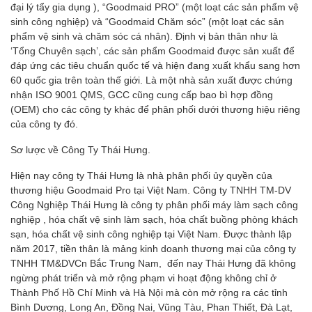
đại lý tẩy gia dụng ), “Goodmaid PRO” (một loạt các sản phẩm vệ
sinh công nghiệp) và “Goodmaid Chăm sóc” (một loạt các sản
phẩm vệ sinh và chăm sóc cá nhân). Định vị bản thân như là
‘Tổng Chuyên sạch’, các sản phẩm Goodmaid được sản xuất để
đáp ứng các tiêu chuẩn quốc tế và hiện đang xuất khẩu sang hơn
60 quốc gia trên toàn thế giới. Là một nhà sản xuất được chứng
nhận ISO 9001 QMS, GCC cũng cung cấp bao bì hợp đồng
(OEM) cho các công ty khác để phân phối dưới thương hiệu riêng
của công ty đó.
Sơ lược về Công Ty Thái Hưng.
Hiện nay công ty Thái Hưng là nhà phân phối ủy quyền của
thương hiệu Goodmaid Pro tại Việt Nam. Công ty TNHH TM-DV
Công Nghiệp Thái Hưng là công ty phân phối máy làm sạch công
nghiệp , hóa chất vệ sinh làm sạch, hóa chất buồng phòng khách
sạn, hóa chất vệ sinh công nghiệp tại Việt Nam. Được thành lập
năm 2017, tiền thân là mảng kinh doanh thương mại của công ty
TNHH TM&DVCn Bắc Trung Nam, đến nay Thái Hưng đã không
ngừng phát triển và mở rộng phạm vi hoạt động không chỉ ở
Thành Phố Hồ Chí Minh và Hà Nội mà còn mở rộng ra các tỉnh
Bình Dương, Long An, Đồng Nai, Vũng Tàu, Phan Thiết, Đà Lạt,