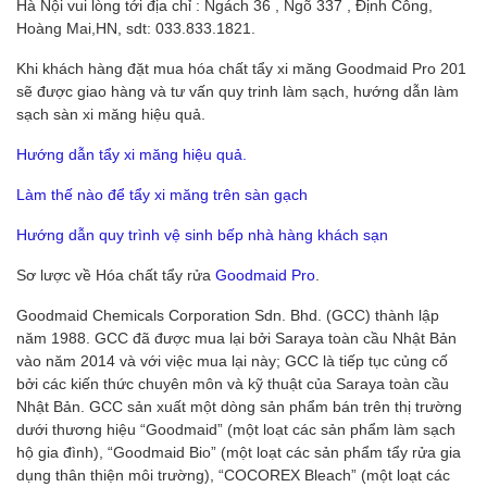
Hà Nội vui lòng tới địa chỉ : Ngách 36 , Ngõ 337 , Định Công,
Hoàng Mai,HN, sdt: 033.833.1821.
Khi khách hàng đặt mua hóa chất tẩy xi măng Goodmaid Pro 201
sẽ được giao hàng và tư vấn quy trinh làm sạch, hướng dẫn làm
sạch sàn xi măng hiệu quả.
Hướng dẫn tẩy xi măng hiệu quả.
Làm thế nào để tẩy xi măng trên sàn gạch
Hướng dẫn quy trình vệ sinh bếp nhà hàng khách sạn
Sơ lược về Hóa chất tẩy rửa
Goodmaid Pro
.
Goodmaid Chemicals Corporation Sdn. Bhd. (GCC) thành lập
năm 1988. GCC đã được mua lại bởi Saraya toàn cầu Nhật Bản
vào năm 2014 và với việc mua lại này; GCC là tiếp tục củng cố
bởi các kiến thức chuyên môn và kỹ thuật của Saraya toàn cầu
Nhật Bản. GCC sản xuất một dòng sản phẩm bán trên thị trường
dưới thương hiệu “Goodmaid” (một loạt các sản phẩm làm sạch
hộ gia đình), “Goodmaid Bio” (một loạt các sản phẩm tẩy rửa gia
dụng thân thiện môi trường), “COCOREX Bleach” (một loạt các