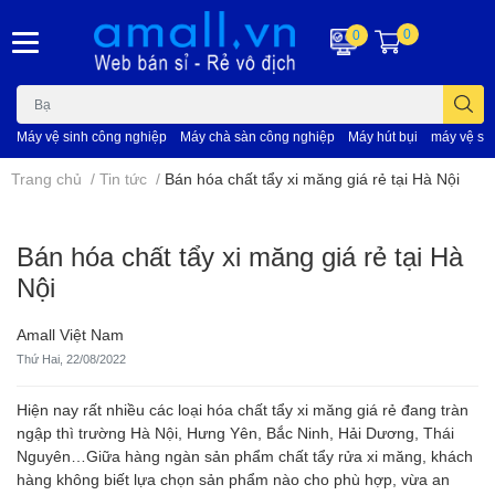
0
0
Máy vệ sinh công nghiệp
Máy chà sàn công nghiệp
Máy hút bụi
máy vệ si
Trang chủ
/
Tin tức
/
Bán hóa chất tẩy xi măng giá rẻ tại Hà Nội
Bán hóa chất tẩy xi măng giá rẻ tại Hà
Nội
Amall Việt Nam
Thứ Hai, 22/08/2022
Hiện nay rất nhiều các loại hóa chất tẩy xi măng giá rẻ đang tràn
ngập thì trường Hà Nội, Hưng Yên, Bắc Ninh, Hải Dương, Thái
Nguyên…Giữa hàng ngàn sản phẩm chất tẩy rửa xi măng, khách
hàng không biết lựa chọn sản phẩm nào cho phù hợp, vừa an