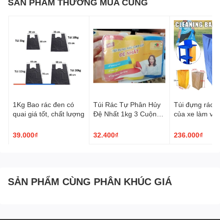
SẢN PHẨM THƯỜNG MUA CÙNG
Trong giai đoạn hiện nay, nhằm chung tay giảm thải rác nhựa các
loại túi rác nylon dần dần được thay thế bằng túi rác sinh học tự
hủy vô cùng thân thiện với môi trường.
1Kg Bao rác đen có
Túi Rác Tự Phân Hủy
Túi đựng rác t
quai giá tốt, chất lượng
Đệ Nhất 1kg 3 Cuộn
của xe làm vệ 
Cao Cấp
L
39.000₫
32.400₫
236.000₫
SẢN PHẨM CÙNG PHÂN KHÚC GIÁ