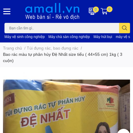
0
0
Máy vệ sinh công nghiệp
Máy chà sàn công nghiệp
Máy hút bụi
máy vệ si
Trang chủ
/
Túi đựng rác, bao đựng rác
/
Bao rác màu tự phân hủy Đệ Nhất size tiểu ( 44×55 cm) 1kg ( 3
cuộn)