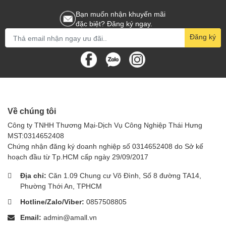
Bạn muốn nhận khuyến mãi
đặc biệt? Đăng ký ngay.
Đăng ký
Về chúng tôi
Công ty TNHH Thương Mại-Dịch Vụ Công Nghiệp Thái Hưng
MST:0314652408
Chứng nhận đăng ký doanh nghiệp số 0314652408 do Sở kế
hoạch đầu từ Tp.HCM cấp ngày 29/09/2017
Địa chỉ:
Căn 1.09 Chung cư Võ Đình, Số 8 đường TA14,
Phường Thới An, TPHCM
Hotline/Zalo/Viber:
0857508805
Email:
admin@amall.vn