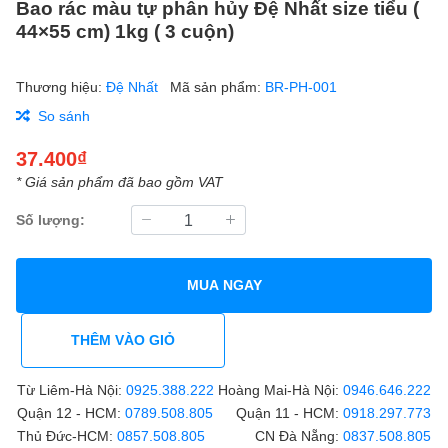
Bao rác màu tự phân hủy Đệ Nhất size tiểu (
44×55 cm) 1kg ( 3 cuộn)
Thương hiệu:
Đệ Nhất
Mã sản phẩm:
BR-PH-001
So sánh
37.400₫
* Giá sản phẩm đã bao gồm VAT
Số lượng:
MUA NGAY
THÊM VÀO GIỎ
Từ Liêm-Hà Nội:
0925.388.222
Hoàng Mai-Hà Nội:
0946.646.222
Quận 12 - HCM:
0789.508.805
Quận 11 - HCM:
0918.297.773
Thủ Đức-HCM:
0857.508.805
CN Đà Nẵng:
0837.508.805