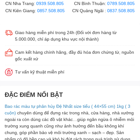
CN Nha Trang:
0939.508.805
CN Bình Thuận:
0789.508.805
CN Kiên Giang:
0857.508.805
CN Quảng Ngãi :
0837.508.805
Giao hàng miễn phí trong 24h (Đối với đơn hàng từ
5.000.000, chỉ áp dụng khu vực nội thành)
Cam kết hàng chính hãng, đầy đủ hóa đơn chứng từ, nguồn
gốc xuất xứ
Tư vấn kỹ thuật miễn phí
ĐẶC ĐIỂM NỔI BẬT
Bao rác màu tự phân hủy Đệ Nhất size tiểu ( 44×55 cm) 1kg ( 3
cuộn)
chuyên dùng để đựng rác trong nhà, cửa hàng, nhà xưởng
ngoài ra còn dùng các đồ vật khác…giúp ngăn ngừa ô nhiễm môi
trường xung quanh cũng như ảnh hưởng đến bầu không khí
chung, góp phần bảo vệ môi trường xanh – sạch – đẹp. Sản
phẩm có độ bền cao và khó bị đứt rách trong quá trình sử dụng.