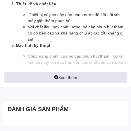
Thiết kế và chất liệu
:
Thiết bị này có dây dẫn phun nước để kết nối với
máy giặt thảm phun hút.
Với chất liệu inox chất lượng, bộ cần phun hút thảm
có độ bền cao và khả năng chịu áp lực tốt, kháng gỉ
sét..
Đặc tính kỹ thuật
:
Chức năng chính của bộ cần phun hút thảm inox là
kết nối máy với đầu hút, dẫn các chất bẩn và rác vào
thùng chứa của máy.
Bộ cần phun hút thảm inox có khả năng chịu nhiệt tốt
Xem thêm
và độ bền ổn định.
Công dụng ứng dụng
:
Bộ cần phun hút thảm inox giúp máy giặt thảm phun
hút hoạt động hiệu quả, nhanh chóng và an toàn.
ĐÁNH GIÁ SẢN PHẨM
Khi bộ phun hút hỏng hoặc cần thay thế, việc chỉ cần
thay bộ cần phun hút thảm inox mà không cần mua
máy mới sẽ tiết kiệm chi phí cho người dùng