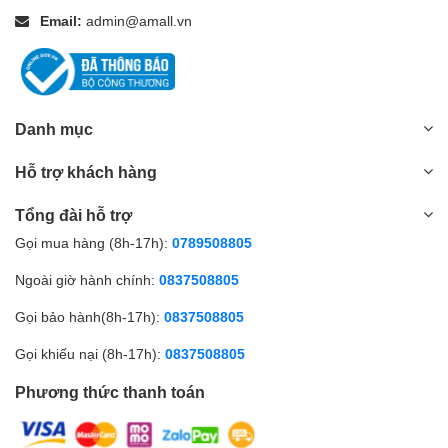
Như vậy, bộ cần phun hút thảm inox là một thiết bị không thể
Email:
admin@amall.vn
thiếu trong quy trình làm sạch thảm hiện nay. Với ưu điểm vượt
trội và khả năng làm việc hiệu quả, sản phẩm này sẽ giúp cho
không gian sống của bạn luôn được bảo vệ và sạch sẽ. Hãy áp
dụng cách sử dụng đúng cách để tận dụng tối đa hiệu quả của bộ
cần phun hút thảm inox.
Danh mục
Hỗ trợ khách hàng
Tổng đài hỗ trợ
Gọi mua hàng (8h-17h):
0789508805
Ngoài giờ hành chính:
0837508805
Gọi bảo hành(8h-17h):
0837508805
Gọi khiếu nại (8h-17h):
0837508805
Phương thức thanh toán