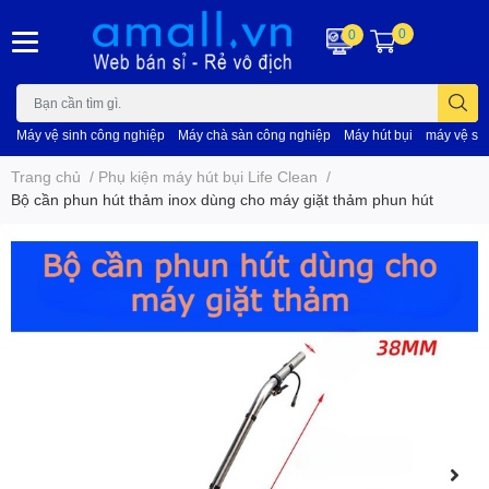
0
0
Máy vệ sinh công nghiệp
Máy chà sàn công nghiệp
Máy hút bụi
máy vệ si
Trang chủ
/
Phụ kiện máy hút bụi Life Clean
/
Bộ cần phun hút thảm inox dùng cho máy giặt thảm phun hút