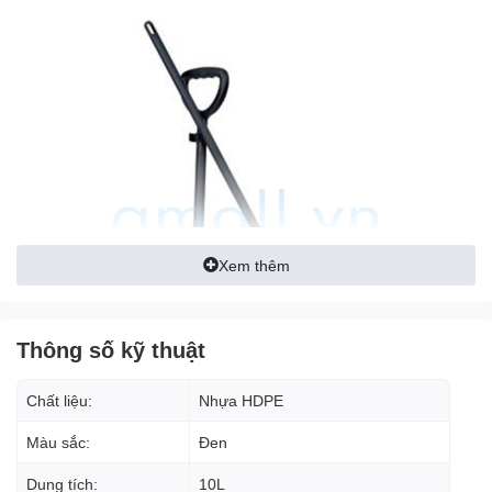
Xem thêm
Thông số kỹ thuật
Chất liệu:
Nhựa HDPE
Màu sắc:
Đen
Dung tích:
10L
Bộ ky hốt rác có nắp đậy và chổi nhựa quét rác là
dụng cụ vệ