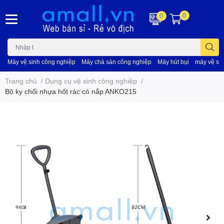
0
0
Máy vệ sinh công nghiệp
Máy chà sàn công nghiệp
Máy hút bụi
máy vệ si
Trang chủ
/
Dụng cụ vệ sinh công nghiệp
/
Bộ ky chổi nhựa hốt rác có nắp ANKO215