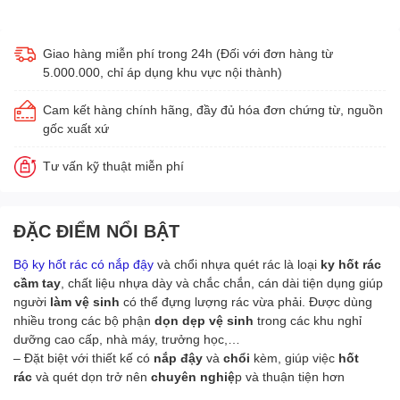
Giao hàng miễn phí trong 24h (Đối với đơn hàng từ
5.000.000, chỉ áp dụng khu vực nội thành)
Cam kết hàng chính hãng, đầy đủ hóa đơn chứng từ, nguồn
gốc xuất xứ
Tư vấn kỹ thuật miễn phí
ĐẶC ĐIỂM NỔI BẬT
Bộ ky hốt rác có nắp đậy
và chổi nhựa quét rác là loại
ky hốt rác
cầm tay
, chất liệu nhựa dày và chắc chắn, cán dài tiện dụng giúp
người
làm vệ sinh
có thể đựng lượng rác vừa phải. Được dùng
nhiều trong các bộ phận
dọn dẹp vệ sinh
trong các khu nghỉ
dưỡng cao cấp, nhà máy, trưởng học,…
– Đặt biệt với thiết kế có
nắp đậy
và
chổi
kèm, giúp việc
hốt
rác
và quét dọn trở nên
chuyên nghiệ
p và thuận tiện hơn