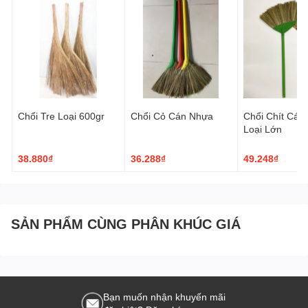
Chổi Tre Loại 600gr
Chổi Cỏ Cán Nhựa
Chổi Chít Cán
Loại Lớn
38.880₫
36.288₫
49.248₫
SẢN PHẨM CÙNG PHÂN KHÚC GIÁ
Bạn muốn nhận khuyến mãi