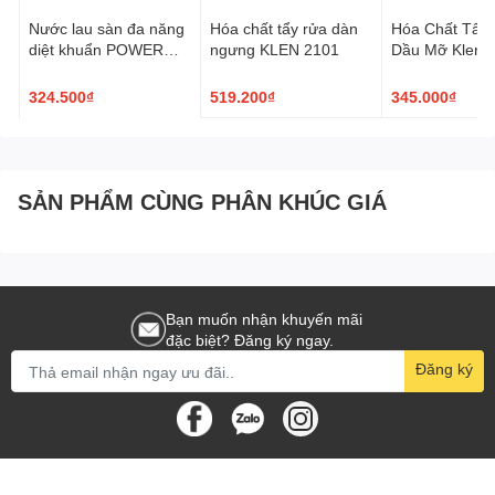
Nước lau sàn đa năng
Hóa chất tẩy rửa dàn
Hóa Chất Tẩy
diệt khuẩn POWER
ngưng KLEN 2101
Dầu Mỡ Klenco
LIME
130 5L
324.500₫
519.200₫
345.000₫
SẢN PHẨM CÙNG PHÂN KHÚC GIÁ
Bạn muốn nhận khuyến mãi
đặc biệt? Đăng ký ngay.
Đăng ký