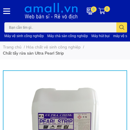
0
0
Máy vệ sinh công nghiệp
Máy chà sàn công nghiệp
Máy hút bụi
máy vệ si
Trang chủ
/
Hóa chất vệ sinh công nghiệp
/
Chất tẩy rửa sàn Ultra Pearl Strip