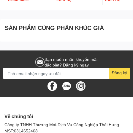
- Trụ sở chính: Căn 1.09 Chung cư Võ Đình, Số 8 đường TA 15,
Phường Thới An, Quận 12, TPHCM
- Hotline/Zalo/Viber: 0378 508 805
- CN Thủ Đức: số 8 Đường 15, Phường Linh Trung, Tp. Thủ Đức
SẢN PHẨM CÙNG PHÂN KHÚC GIÁ
- Website : Https://Amall.Vn
- Https://Goodmaid.Vn
Bạn muốn nhận khuyến mãi
đặc biệt? Đăng ký ngay.
Đăng ký
Về chúng tôi
Công ty TNHH Thương Mại-Dịch Vụ Công Nghiệp Thái Hưng
MST:0314652408