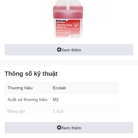
Xem thêm
Ứng dụng:
Thông số kỹ thuật
– Dùng để đánh tróc lớp bảo vệ mặt sàn.
Thương hiệu
Ecolab
– Sử dụng phổ biến với các bề mặt đá, cao su, gỗ hoặc
Xuất xứ thương hiệu
Mỹ
sàn nhựa dẻo.
Đóng gói
1 Gal
Tính năng nổi bật:
– Có tác dụng nhanh chóng và hiệu quả.
Xem thêm