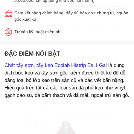
5.000.000, chỉ áp dụng khu vực nội thành)
Cam kết hàng chính hãng, đầy đủ hóa đơn chứng từ, nguồn
gốc xuất xứ
Tư vấn kỹ thuật miễn phí
ĐẶC ĐIỂM NỔI BẬT
Chất tẩy sơn, tẩy keo Ecolab Histrip Es 1 Gal
là dung
dịch bóc keo và tẩy sơn gốc kiềm được thiết kế để dễ
dàng loại bỏ lớp keo trên sàn cũ và các vết bẩn nặng.
Hiệu quả trên tất cả các loại sàn đã phủ keo như vinyl,
gạch cao su, đá cẩm thạch và đá mài, ngoại trừ sàn gỗ.