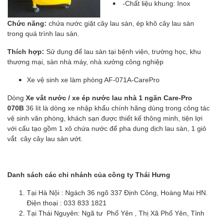
-Chất liệu khung: Inox
Chức năng:
chứa nước giặt cây lau sàn, ép khô cây lau sàn
trong quá trình lau sàn.
Thích hợp:
Sử dụng để lau sàn tại bệnh viện, trường học, khu
thương mại, sàn nhà máy, nhà xưởng công nghiệp
Xe vệ sinh xe làm phòng AF-071A-CarePro
Dòng
Xe vắt nước / xe ép nước lau nhà 1 ngăn Care-Pro
070B
36 lít là dòng xe nhập khẩu chính hãng dùng trong công tác
vệ sinh văn phòng, khách sạn được thiết kế thông minh, tiện lợi
với cấu tạo gồm 1 xô chứa nước để pha dung dịch lau sàn, 1 giỏ
vắt cây cây lau sàn ướt.
Danh sách các chi nhánh của công ty Thái Hưng
Tại Hà Nội : Ngách 36 ngõ 337 Định Công, Hoàng Mai HN.
Điện thoại : 033 833 1821
Tại Thái Nguyên: Ngã tư Phổ Yên , Thị Xã Phổ Yên, Tỉnh