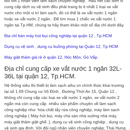
đối với 1 nhận viên làm sạch chuyên nghiệp. Hầu hết các đơn vị
cung cấp dịch vụ vệ sinh đều phải trang bị ít nhất 1 loại xe vắt
nước cho một vị trí làm sạch, đó có thể là xe vắt nước 1 ngăn
hoặc xe vắt nước 2 ngăn...Để tìm mua 1 chiếc xe vắt nước 1
ngăn tại Tp.HM, chúng ta hãy tham khảo một số địa chỉ dưới đây.
Địa chỉ bán máy hút bụi công nghiệp tại quận 12 , Tp.HCM
Dụng cụ vệ sinh , dụng cụ buồng phòng tại Quận 12, Tp.HCM
Máy giặt thảm giá rẻ ở quận 12, Hóc Môn, Gò Vấp.
Địa chỉ cung cấp xe vắt nước 1 ngăn 32L-
36L tại quận 12, Tp.HCM.
Hệ thống siêu thị thiết bị làm sạch aihu.vn chính thức khai trương
tại số 1.09 Chung cư Võ Đình , Đường Thới An 15, Quận 12 ,
không chỉ cung cấp các loại xe vắt nước 1 ngăn, xe vắt nước 2
ngắn mà còn cung cấp nhiều sản phẩm chuyên về làm sạch
công nghiệp như: hóa chất tẩy rửa công nghiệp, máy làm sạch
công nghiệp ( Máy hút bụi, máy chà sàn nhà xưởng nhà máy,
máy giặt thảm giặt ghế..), dụng cụ vệ sinh công nghiệp , dụng cụ
vệ sinh gia đình. Với đội ngũ nhân viên chuyên nghiệp, Thái Hưng