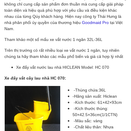
không chỉ cung cấp sản phẩm đơn thuần mà cung cấp giải pháp
toàn diện và hiệu quả phù hợp với yêu cầu và điều kiện khác
nhau của từng Qúy khách hàng. Hiện nay công ty Thái Hưng là
nhà phân phối ủy quyền của thương hiệu
Goodmaid Pro
tại Việt
Nam.
Tham khảo một số mẩu xe vắt nước 1 ngăn 32L-36L
Trên thị trướng có rất nhiều loại xe vắt nước 1 ngăn, tuy nhiên
chúng ta hãy tham khảo các mẫu phổ biến và giá cả hợp lý nhất
Xe đẩy vắt nước lau nhà HICLEAN Model: HC 070
Xe đẩy vắt cây lau nhà HC 070:
-Thùng chứa:36L
-Hãng sản xuất: Hiclean
-Kích thước: 61×42×93cm
-Kích thước thùng:
50×42.5×36cm(1/1CTN)
-Màu sắc: vàng
-Chất liệu thân: Nhựa