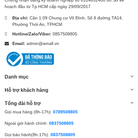
hoạch đầu từ Tp.HCM cấp ngày 29/09/2017
Địa chỉ:
Căn 1.09 Chung cư Võ Đình, Số 8 đường TA14,
Phường Thới An, TPHCM
Hotline/Zalo/Viber:
0857508805
Email:
admin@amall.vn
Danh mục
Hỗ trợ khách hàng
Tổng đài hỗ trợ
Gọi mua hàng (8h-17h):
0789508805
Ngoài giờ hành chính:
0837508805
Gọi bảo hành(8h-17h):
0837508805