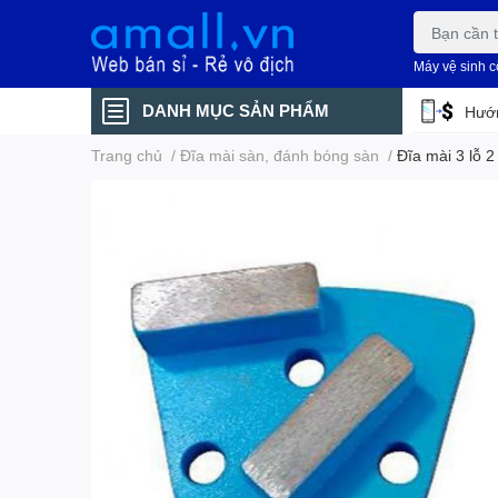
Máy vệ sinh 
DANH MỤC SẢN PHẨM
Hướn
Trang chủ
/
Đĩa mài sàn, đánh bóng sàn
/
Đĩa mài 3 lỗ 