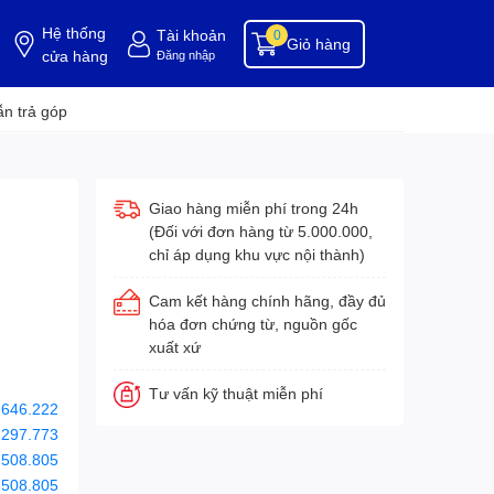
Hệ thống
Tài khoản
0
Giỏ hàng
cửa hàng
Đăng nhập
ụng cụ buồng phòng
dụng cụ vệ sinh
hóa chất tẩy rửa
hóa chất vệ sinh
hóa c
n trả góp
Giao hàng miễn phí trong 24h
(Đối với đơn hàng từ 5.000.000,
chỉ áp dụng khu vực nội thành)
Cam kết hàng chính hãng, đầy đủ
hóa đơn chứng từ, nguồn gốc
xuất xứ
Tư vấn kỹ thuật miễn phí
.646.222
.297.773
.508.805
.508.805