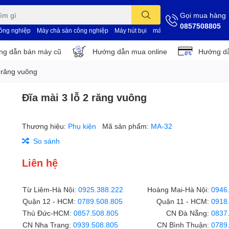
Gọi mua hàng
0857508805
công nghiệp
Máy chà sàn công nghiệp
Máy hút bụi
máy vệ sinh nhà xưởng
d
g dẫn bán máy cũ
Hướng dẫn mua online
Hướng dẫ
2 răng vuông
Đĩa mài 3 lỗ 2 răng vuông
Thương hiệu:
Phụ kiện
Mã sản phẩm:
MA-32
So sánh
Liên hệ
Từ Liêm-Hà Nội:
0925.388.222
Hoàng Mai-Hà Nội:
0946
Quận 12 - HCM:
0789.508.805
Quận 11 - HCM:
0918
Thủ Đức-HCM:
0857.508.805
CN Đà Nẵng:
0837
CN Nha Trang:
0939.508.805
CN Bình Thuận:
0789