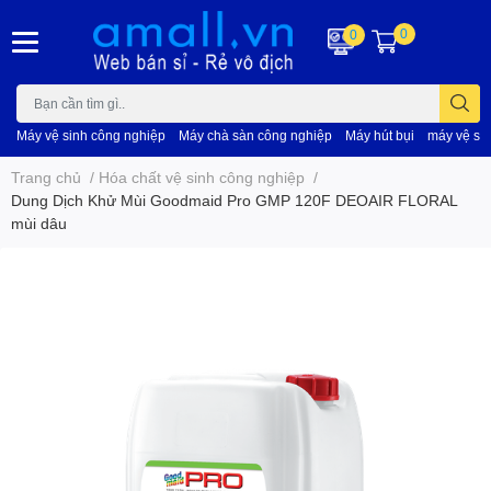
0
0
Máy vệ sinh công nghiệp
Máy chà sàn công nghiệp
Máy hút bụi
máy vệ si
Trang chủ
/
Hóa chất vệ sinh công nghiệp
/
Dung Dịch Khử Mùi Goodmaid Pro GMP 120F DEOAIR FLORAL
mùi dâu