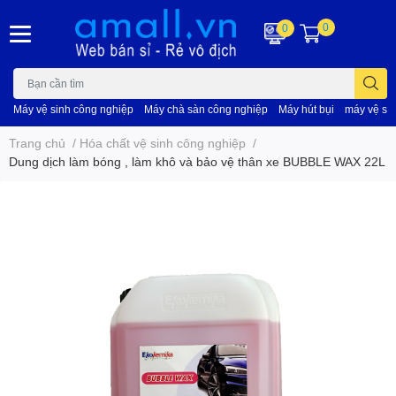
0
0
Máy vệ sinh công nghiệp
Máy chà sàn công nghiệp
Máy hút bụi
máy vệ si
Trang chủ
/
Hóa chất vệ sinh công nghiệp
/
Dung dịch làm bóng , làm khô và bảo vệ thân xe BUBBLE WAX 22L