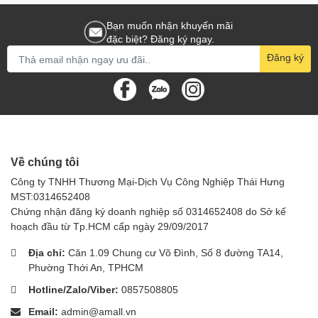
Bạn muốn nhận khuyến mãi
đặc biệt? Đăng ký ngay.
Đăng ký
Về chúng tôi
Công ty TNHH Thương Mại-Dịch Vụ Công Nghiệp Thái Hưng
MST:0314652408
Chứng nhận đăng ký doanh nghiệp số 0314652408 do Sở kế
hoạch đầu từ Tp.HCM cấp ngày 29/09/2017
Địa chỉ:
Căn 1.09 Chung cư Võ Đình, Số 8 đường TA14,
Phường Thới An, TPHCM
Hotline/Zalo/Viber:
0857508805
Email:
admin@amall.vn