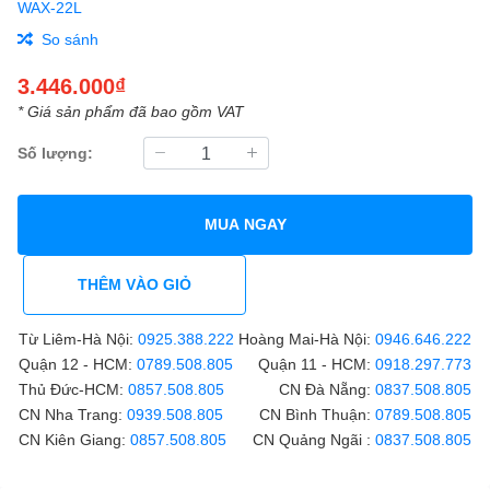
WAX-22L
So sánh
3.446.000₫
* Giá sản phẩm đã bao gồm VAT
Số lượng:
MUA NGAY
THÊM VÀO GIỎ
Từ Liêm-Hà Nội:
0925.388.222
Hoàng Mai-Hà Nội:
0946.646.222
Quận 12 - HCM:
0789.508.805
Quận 11 - HCM:
0918.297.773
Thủ Đức-HCM:
0857.508.805
CN Đà Nẵng:
0837.508.805
CN Nha Trang:
0939.508.805
CN Bình Thuận:
0789.508.805
CN Kiên Giang:
0857.508.805
CN Quảng Ngãi :
0837.508.805