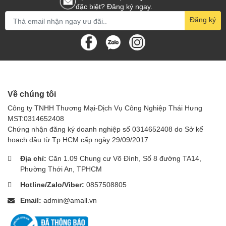
làm sạch
đặc biệt? Đăng ký ngay.
Thời gian
Đăng ký
Nhanh hơn
Chậm hơn
sử dụng
Công sức
Ít hơn
Nhiều hơn
sử dụng
Giá thành
Đắt hơn
Rẻ hơn
Cách sử dụng dung dịch rửa
xe bọt tuyết BIO FOAM ACTIVE
Về chúng tôi
22L
Công ty TNHH Thương Mại-Dịch Vụ Công Nghiệp Thái Hưng
MST:0314652408
Để sử dụng dung dịch rửa xe bọt tuyết BIO FOAM ACTIVE, bạn
Chứng nhận đăng ký doanh nghiệp số 0314652408 do Sở kế
thực hiện theo các bước sau:
hoạch đầu từ Tp.HCM cấp ngày 29/09/2017
Rửa sạch xe bằng nước sạch.
Địa chỉ:
Căn 1.09 Chung cư Võ Đình, Số 8 đường TA14,
Pha loãng dung dịch rửa xe theo tỉ lệ
Phường Thới An, TPHCM
Sử dụng máy rửa xe tạo bọt tuyết, phun dung dịch lên bề
mặt xe.
Hotline/Zalo/Viber:
0857508805
Dùng khăn mềm lau sạch dung dịch.
Email:
admin@amall.vn
Xả lại xe bằng nước sạch.