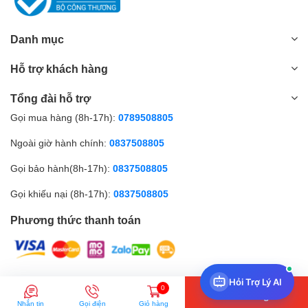
Lưu ý khi sử dụng dung dịch
rửa xe bọt tuyết BIO FOAM
Danh mục
ACTIVE 22L
Hỗ trợ khách hàng
Để đạt được hiệu quả tốt nhất, bạn nên sử dụng dung dịch
rửa xe bọt tuyết BIO FOAM ACTIVE 22L ở nhiệt độ từ 15
Tổng đài hỗ trợ
đến 30 độ C.
Tránh để dung dịch tiếp xúc trực tiếp với mắt.
Gọi mua hàng (8h-17h):
0789508805
Bảo quản dung dịch ở nơi khô ráo, thoáng mát.
Ngoài giờ hành chính:
0837508805
Gọi bảo hành(8h-17h):
0837508805
Gọi khiếu nại (8h-17h):
0837508805
Phương thức thanh toán
Hỏi Trợ Lý AI
© Bản quyền thuộc về Amall.vn |
0
Thêm vào giỏ
Nhắn tin
Gọi điện
Giỏ hàng
So sánh