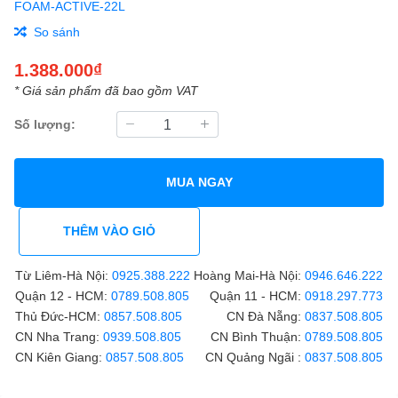
FOAM-ACTIVE-22L
So sánh
1.388.000₫
* Giá sản phẩm đã bao gồm VAT
Số lượng:
MUA NGAY
THÊM VÀO GIỎ
Từ Liêm-Hà Nội:
0925.388.222
Hoàng Mai-Hà Nội:
0946.646.222
Quận 12 - HCM:
0789.508.805
Quận 11 - HCM:
0918.297.773
Thủ Đức-HCM:
0857.508.805
CN Đà Nẵng:
0837.508.805
CN Nha Trang:
0939.508.805
CN Bình Thuận:
0789.508.805
CN Kiên Giang:
0857.508.805
CN Quảng Ngãi :
0837.508.805