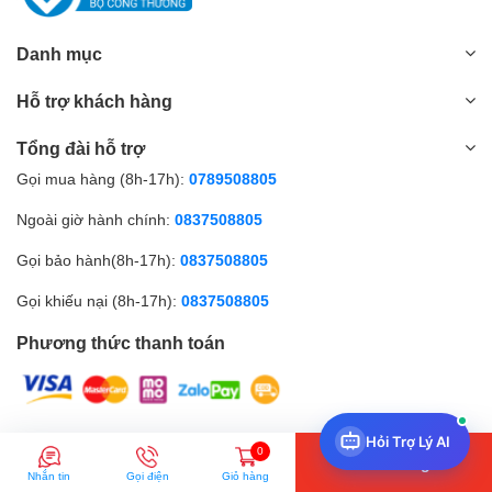
Danh mục
Hỗ trợ khách hàng
Tổng đài hỗ trợ
Gọi mua hàng (8h-17h):
0789508805
Ngoài giờ hành chính:
0837508805
Gọi bảo hành(8h-17h):
0837508805
Gọi khiếu nại (8h-17h):
0837508805
Phương thức thanh toán
Hỏi Trợ Lý AI
© Bản quyền thuộc về Amall.vn |
0
Thêm vào giỏ
Nhắn tin
Gọi điện
Giỏ hàng
So sánh