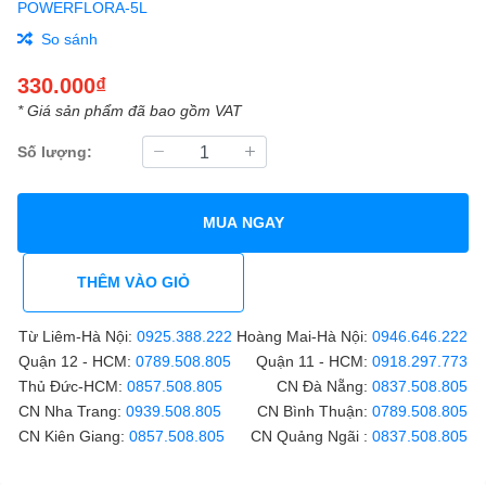
POWERFLORA-5L
So sánh
330.000₫
* Giá sản phẩm đã bao gồm VAT
Số lượng:
MUA NGAY
THÊM VÀO GIỎ
Từ Liêm-Hà Nội:
0925.388.222
Hoàng Mai-Hà Nội:
0946.646.222
Quận 12 - HCM:
0789.508.805
Quận 11 - HCM:
0918.297.773
Thủ Đức-HCM:
0857.508.805
CN Đà Nẵng:
0837.508.805
CN Nha Trang:
0939.508.805
CN Bình Thuận:
0789.508.805
CN Kiên Giang:
0857.508.805
CN Quảng Ngãi :
0837.508.805