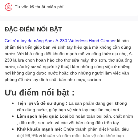
Tư vấn kỹ thuật miễn phí
ĐẶC ĐIỂM NỔI BẬT
Gel rửa tay đa năng Apex A-230 Waterless Hand Cleaner
là sản
phẩm tiên tiến giúp bạn vệ sinh tay hiệu quả mà không cần dùng
nước. Với khả năng diệt khuẩn mạnh mẽ và công thức dịu nhẹ, A-
230 là lựa chọn hoàn hảo cho thợ sửa máy, thợ sơn, thợ sửa ống
nước, các kỹ sư và người kỹ thuật làm những công việc ở những
nơi không dùng được nước hoặc cho những người làm việc văn
phòng để rửa tay dính chất bẩn như mực, carbon …
Ưu điểm nổi bật :
Tiện lợi và dễ sử dụng :
Là sản phẩm dạng gel, không
cần dùng nước, giúp bạn vệ sinh tay mọi lúc mọi nơi.
Làm sạch hiệu quả:
Loại bỏ hoàn toàn bụi bẩn, chất nhờn
, dầu mỡ, sơn ướt và các vết bẩn cứng đầu trên tay.
Khử khuẩn mạnh mẽ:
Chứa thành phần diệt khuẩn, tiêu
diệt 99,9% vi khuẩn và nấm mốc, bảo vệ sức khỏe bạn.