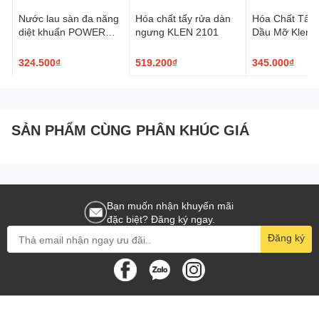
Nước lau sàn đa năng
Hóa chất tẩy rửa dàn
Hóa Chất Tẩy
diệt khuẩn POWER
ngưng KLEN 2101
Dầu Mỡ Klenco
LIME
130 5L
324.500₫
519.200₫
345.000₫
SẢN PHẨM CÙNG PHÂN KHÚC GIÁ
Bạn muốn nhận khuyến mãi
đặc biệt? Đăng ký ngay.
Đăng ký