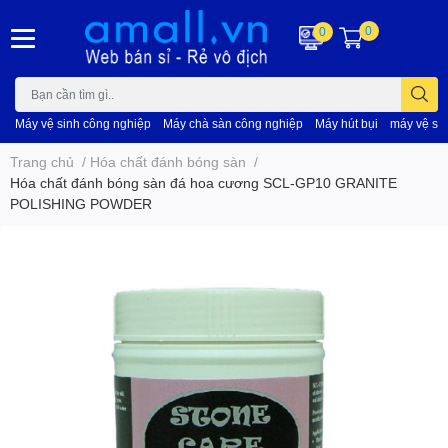
0
0
Máy vệ sinh công nghiệp
Máy chà sàn công nghiệp
Máy hút bụi
máy vệ si
Trang chủ
/
Hóa chất đánh bóng sàn
/
Hóa chất đánh bóng sàn đá hoa cương SCL-GP10 GRANITE
POLISHING POWDER