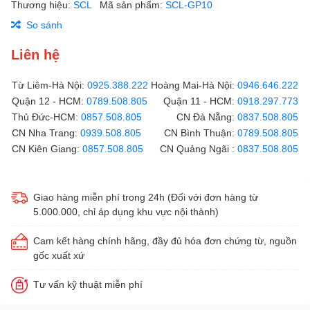
Thương hiệu:
SCL
Mã sản phẩm:
SCL-GP10
So sánh
Liên hệ
Từ Liêm-Hà Nội:
0925.388.222
Hoàng Mai-Hà Nội:
0946.646.222
Quận 12 - HCM:
0789.508.805
Quận 11 - HCM:
0918.297.773
Thủ Đức-HCM:
0857.508.805
CN Đà Nẵng:
0837.508.805
CN Nha Trang:
0939.508.805
CN Bình Thuận:
0789.508.805
CN Kiên Giang:
0857.508.805
CN Quảng Ngãi :
0837.508.805
Giao hàng miễn phí trong 24h (Đối với đơn hàng từ
5.000.000, chỉ áp dụng khu vực nội thành)
Cam kết hàng chính hãng, đầy đủ hóa đơn chứng từ, nguồn
gốc xuất xứ
Tư vấn kỹ thuật miễn phí