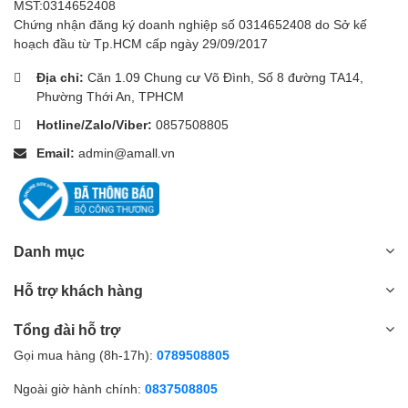
MST:0314652408
Chứng nhận đăng ký doanh nghiệp số 0314652408 do Sở kế
hoạch đầu từ Tp.HCM cấp ngày 29/09/2017
Địa chỉ:
Căn 1.09 Chung cư Võ Đình, Số 8 đường TA14,
Phường Thới An, TPHCM
Hotline/Zalo/Viber:
0857508805
Email:
admin@amall.vn
Danh mục
Hỗ trợ khách hàng
Tổng đài hỗ trợ
Gọi mua hàng (8h-17h):
0789508805
Ngoài giờ hành chính:
0837508805