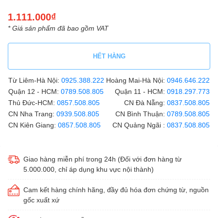
1.111.000₫
* Giá sản phẩm đã bao gồm VAT
HẾT HÀNG
Từ Liêm-Hà Nội:
0925.388.222
Hoàng Mai-Hà Nội:
0946.646.222
Quận 12 - HCM:
0789.508.805
Quận 11 - HCM:
0918.297.773
Thủ Đức-HCM:
0857.508.805
CN Đà Nẵng:
0837.508.805
CN Nha Trang:
0939.508.805
CN Bình Thuận:
0789.508.805
CN Kiên Giang:
0857.508.805
CN Quảng Ngãi :
0837.508.805
Giao hàng miễn phí trong 24h (Đối với đơn hàng từ
5.000.000, chỉ áp dụng khu vực nội thành)
Cam kết hàng chính hãng, đầy đủ hóa đơn chứng từ, nguồn
gốc xuất xứ