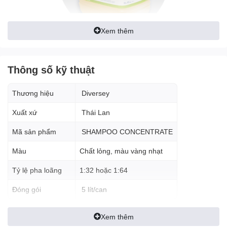
Xem thêm
Thông số kỹ thuật
Ưu điểm
Thương hiệu
Diversey
Làm sạch và bảo dưỡng thảm hiệu quả, giúp thảm luôn
sạch sẽ, mềm mại.
Xuất xứ
Thái Lan
Diệt khuẩn và khử mùi, giúp loại bỏ các vi khuẩn gây hại và
mùi hôi trên thảm.
Mã sản phẩm
SHAMPOO CONCENTRATE
Tạo hương thơm dễ chịu cho thảm.
Dễ dàng sử dụng và bảo quản.
Màu
Chất lỏng, màu vàng nhạt
Nhược điểm
Tỷ lệ pha loãng
1:32 hoặc 1:64
Có thể gây kích ứng da khi tiếp xúc trực tiếp.
Đóng gói
5 lít/can
Ứng dụng
Xem thêm
Hóa chất giặt thảm SHAMPOO CONCENTRATE được sử dụng