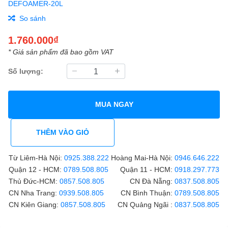
DEFOAMER-20L
So sánh
1.760.000₫
* Giá sản phẩm đã bao gồm VAT
Số lượng:
MUA NGAY
THÊM VÀO GIỎ
Từ Liêm-Hà Nội:
0925.388.222
Hoàng Mai-Hà Nội:
0946.646.222
Quận 12 - HCM:
0789.508.805
Quận 11 - HCM:
0918.297.773
Thủ Đức-HCM:
0857.508.805
CN Đà Nẵng:
0837.508.805
CN Nha Trang:
0939.508.805
CN Bình Thuận:
0789.508.805
CN Kiên Giang:
0857.508.805
CN Quảng Ngãi :
0837.508.805