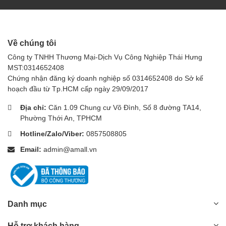
quá trình sản xuất và xử lý công nghiệp khác để kiểm soát
bọt.
Lợi Ích Khi Sử Dụng
Về chúng tôi
Cải Thiện Hiệu Suất Sản Xuất
Công ty TNHH Thương Mại-Dịch Vụ Công Nghiệp Thái Hưng
MST:0314652408
GMP 143 Defoamer giúp loại bỏ bọt, đảm bảo quy
Chứng nhận đăng ký doanh nghiệp số 0314652408 do Sở kế
trình sản xuất diễn ra suôn sẻ và không bị gián đoạn,
hoạch đầu từ Tp.HCM cấp ngày 29/09/2017
từ đó cải thiện hiệu suất sản xuất.
Bảo Vệ Máy Móc
Địa chỉ:
Căn 1.09 Chung cư Võ Đình, Số 8 đường TA14,
Phường Thới An, TPHCM
Việc giảm bọt giúp bảo vệ các thiết bị và máy móc
khỏi hư hỏng do bọt gây ra, kéo dài tuổi thọ của thiết
Hotline/Zalo/Viber:
0857508805
bị và giảm chi phí bảo trì.
Email:
admin@amall.vn
Tăng Cường Chất Lượng Sản Phẩm
Loại bỏ bọt giúp cải thiện chất lượng sản phẩm cuối
cùng, đảm bảo sản phẩm không bị lỗi do bọt gây ra.
Tiết Kiệm Chi Phí
Danh mục
Sử dụng hóa chất GMP 143 Defoamer giúp tiết kiệm
chi phí trong quá trình sản xuất và bảo trì, đồng thời
Hỗ trợ khách hàng