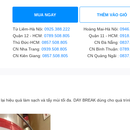
MUA NGAY
THÊM VÀO GIỎ
Từ Liêm-Hà Nội:
0925.388.222
Hoàng Mai-Hà Nội:
0946
Quận 12 - HCM:
0789.508.805
Quận 11 - HCM:
0918
Thủ Đức-HCM:
0857.508.805
CN Đà Nẵng:
0837
CN Nha Trang:
0939.508.805
CN Bình Thuận:
0789
CN Kiên Giang:
0857.508.805
CN Quảng Ngãi :
0837
ại hiệu quả làm sạch và tẩy mùi tối đa. DAY BREAK dùng cho quá trì