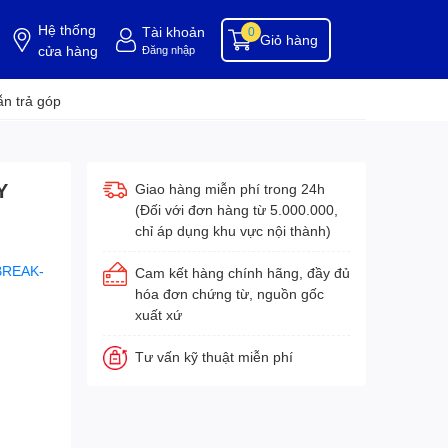
Hệ thống
Tài khoản
0
Giỏ hàng
cửa hàng
Đăng nhập
ụng cụ buồng phòng
dụng cụ vệ sinh
hóa chất tẩy rửa
hóa chất vệ sinh
hóa c
n trả góp
Y
Giao hàng miễn phí trong 24h
(Đối với đơn hàng từ 5.000.000,
chỉ áp dụng khu vực nội thành)
BREAK-
Cam kết hàng chính hãng, đầy đủ
hóa đơn chứng từ, nguồn gốc
xuất xứ
Tư vấn kỹ thuật miễn phí