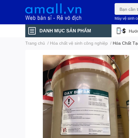
Máy vệ sinh 
DANH MỤC SẢN PHẨM
Hướn
Trang chủ
/
Hóa chất vệ sinh công nghiệp
/
Hóa Chất T