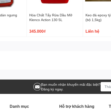
 dàn ngưng
Hóa Chất Tẩy Rửa Dầu Mỡ
Keo đá epoxy t
Klenco Action 130 5L
(bộ 1,5kg)
ờng TA 15, Phường Thới An, Quận 12, TPHCM
345.000₫
Liên hệ
. Thủ Đức
Bạn muốn nhận khuyến mãi đặc biệt?
Đăng ký ngay.
Danh mục
Hỗ trợ khách hàng
T