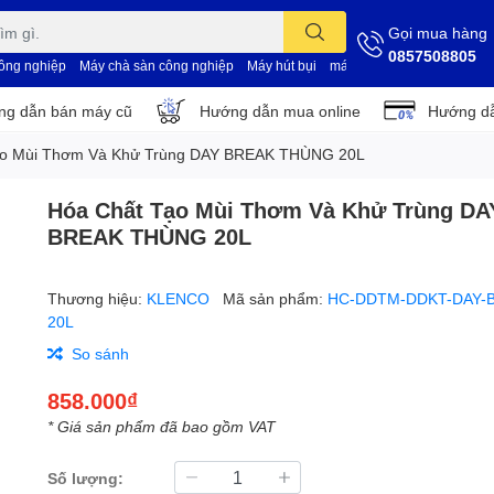
Gọi mua hàng
0857508805
công nghiệp
Máy chà sàn công nghiệp
Máy hút bụi
máy vệ sinh nhà xưởng
d
g dẫn bán máy cũ
Hướng dẫn mua online
Hướng dẫ
ạo Mùi Thơm Và Khử Trùng DAY BREAK THÙNG 20L
Hóa Chất Tạo Mùi Thơm Và Khử Trùng DA
BREAK THÙNG 20L
Thương hiệu:
KLENCO
Mã sản phẩm:
HC-DDTM-DDKT-DAY-
20L
So sánh
858.000₫
* Giá sản phẩm đã bao gồm VAT
Số lượng: