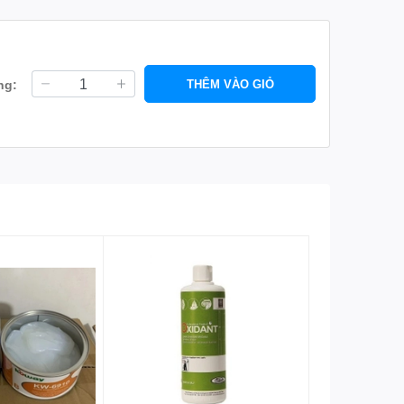
ng:
THÊM VÀO GIỎ
c khu vực như bệnh viện, khu thương mại, trung tâm mua
 khử mùi khu vực vệ sinh