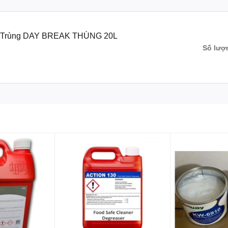
ử Trùng DAY BREAK THÙNG 20L
Số lượ
 sàn nền, tường, và các bề mặt trong nhà vệ sinh, tủ, sọt rác; và cá
c cơ quan.
y Break
 bạn bề mặt lâu bền. Day break mang hoạt tính cao thích hợp cho việc
ha thông thường là:
các loại thảm bẩn mức độ nặng:1:120