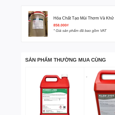
Hóa Chất Tạo Mùi Thơm Và Kh
858.000₫
* Giá sản phẩm đã bao gồm VAT
Hóa chất
DAY BREAK rất lý tưởng cho việc làm sạch các
bán và nhà đợi khu vực nhà ga, sân bay, xe buýt và cá
1. Đặc tính của hóa chất khử trùng và tạo mùi thơm Da
Khử các mùi do vi khuẩn lên men, tích tụ mang tới cho
SẢN PHẨM THƯỜNG MUA CÙNG
2. Hướng dẫn sử dụng:
Pha loãng tỉ lệ và sử dụng tùy từng trường hợp. Tỉ lệ p
+ Pha thêm với xà phòng giặt thảm để tẩy và khử mùi 
+ Lau sàn nhà vệ sinh :1:80
+ Lau sàn tường, trần và các khu vực vệ sinh :1:40
+ Xịt phòng :1:5
3. Đóng gói
+ Can 5 Lít