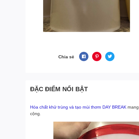
Chia sẻ
ĐẶC ĐIỂM NỔI BẬT
Hóa chất khử trùng và tạo mùi thơm DAY BREAK
mang l
cộng.