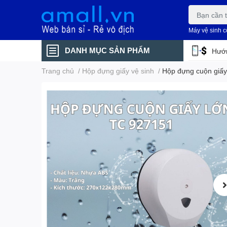
Máy vệ sinh 
DANH MỤC SẢN PHẨM
Hướn
Trang chủ
/
Hộp đựng giấy vệ sinh
/
Hộp đựng cuộn giấ