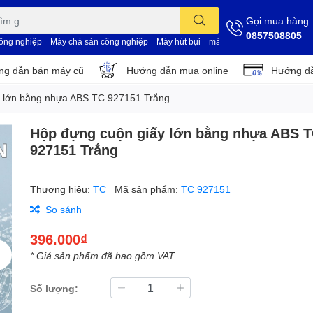
Gọi mua hàng
0857508805
công nghiệp
Máy chà sàn công nghiệp
Máy hút bụi
máy vệ sinh nhà xưởng
d
g dẫn bán máy cũ
Hướng dẫn mua online
Hướng dẫ
y lớn bằng nhựa ABS TC 927151 Trắng
Hộp đựng cuộn giấy lớn bằng nhựa ABS 
927151 Trắng
Thương hiệu:
TC
Mã sản phẩm:
TC 927151
So sánh
396.000₫
* Giá sản phẩm đã bao gồm VAT
Số lượng: