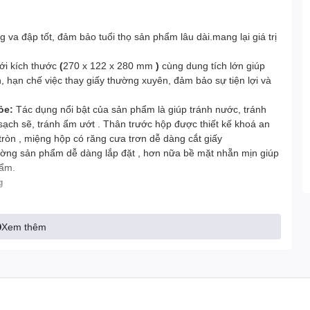
 va đập tốt, đảm bảo tuổi thọ sản phẩm lâu dài.mang lại giá trị
ới kích thước
(
270 x 122 x 280 mm
)
cùng dung tích lớn giúp
, hạn chế việc thay giấy thường xuyên, đảm bảo sự tiện lợi và
ỏe:
Tác dụng nổi bật của sản phẩm là giúp tránh nước, tránh
 sạch sẽ, tránh ẩm ướt . Thân trước hộp được thiết kế khoá an
 tròn , miệng hộp có răng cưa trơn dễ dàng cắt giấy
 tường sản phẩm dễ dàng lắp đặt , hơn nữa bề mặt nhẵn mịn giúp
 ẩm.
g
Xem thêm
 TC 927151 Trắng được ứng dụng chủ yếu trong các nhà vệ
him, sân bay, công ty, bệnh viện,… và các khu vực công cộng
1 Trắng
là sự kết hợp hoàn hảo giữa tính thẩm mỹ, tiện lợi và độ
cấp cho không gian của bạn!