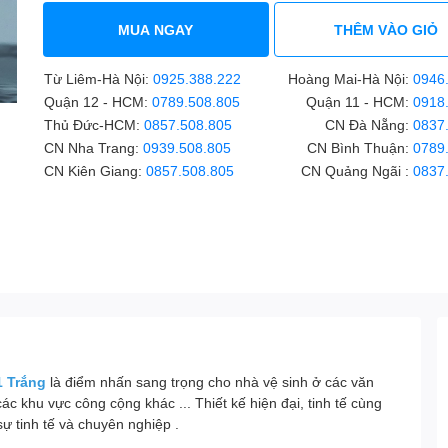
MUA NGAY
THÊM VÀO GIỎ
Từ Liêm-Hà Nội:
0925.388.222
Hoàng Mai-Hà Nội:
0946
Quận 12 - HCM:
0789.508.805
Quận 11 - HCM:
0918
Thủ Đức-HCM:
0857.508.805
CN Đà Nẵng:
0837
CN Nha Trang:
0939.508.805
CN Bình Thuận:
0789
CN Kiên Giang:
0857.508.805
CN Quảng Ngãi :
0837
1 Trắng
là điểm nhấn sang trọng cho nhà vệ sinh ở các văn
 khu vực công cộng khác ... Thiết kế hiện đại, tinh tế cùng
ự tinh tế và chuyên nghiệp .