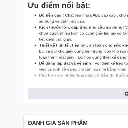
Ưu điểm nổi bật:
Độ bền cao :
Chất liệu nhựa ABS cao cấp , chống
sử dụng và thẩm mỹ cao.
Kích thước lớn, đáp ứng nhu cầu sử dụng:
V
chứa được nhiều kích cỡ cuộn giấy lau tay cỡ lớn
tiết kiệm thời gian.
Thiết kế tinh tế , tiện lợi , an toàn cho sức kh
bụi và giữ cho giấy đựng bên trong luôn khô ráo
toàn tránh mất giấy . Lõi hộp đựng thiết kế dàng
Dễ dàng lắp đặt và vệ sinh
: Với thiết kế treo
việc vệ sinh dễ dàng, chỉ cần lau nhẹ bằng khăn
Phù hợp với nhiều loại giấy có trên thị trườn
Phạm vi sử dụng
Vị trí sử dụng:
Hộp đựng cuộn giấy lớn bằng nhựa
ABS
sinh của trung tâm thương mại, khách sạn, rạp chiếu p
khác.
Hộp đựng cuộn giấy lớn bằng nhựa ABS TC 92715
ĐÁNH GIÁ SẢN PHẨM
bền bỉ. Hãy sở hữu ngay sản phẩm để nâng tầm đẳng 