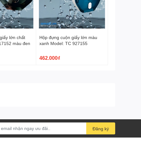
iấy lớn chất
Hộp đựng cuộn giấy lớn màu
917152 màu đen
xanh Model: TC 927155
462.000₫
Đăng ký