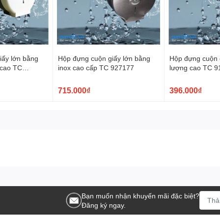
iấy lớn bằng
Hộp đựng cuộn giấy lớn bằng
Hộp đựng cuộn g
 cao TC
inox cao cấp TC 927177
lượng cao TC 
715.000₫
396.000₫
Bạn muốn nhận khuyến mãi đặc biệt?
Đăng ký ngay.