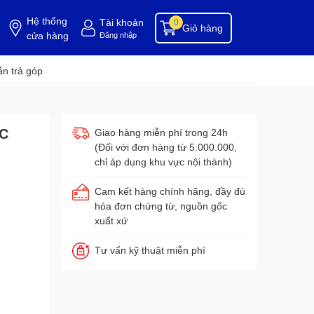
Hệ thống
Tài khoản
0
Giỏ hàng
cửa hàng
Đăng nhập
ụng cụ buồng phòng
dụng cụ vệ sinh
hóa chất tẩy rửa
hóa chất vệ sinh
hóa c
n trả góp
TC
Giao hàng miễn phí trong 24h
(Đối với đơn hàng từ 5.000.000,
chỉ áp dụng khu vực nội thành)
Cam kết hàng chính hãng, đầy đủ
hóa đơn chứng từ, nguồn gốc
xuất xứ
Tư vấn kỹ thuật miễn phí