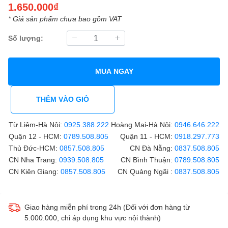
1.650.000₫
* Giá sản phẩm chưa bao gồm VAT
Số lượng:
MUA NGAY
THÊM VÀO GIỎ
Từ Liêm-Hà Nội:
0925.388.222
Hoàng Mai-Hà Nội:
0946.646.222
Quận 12 - HCM:
0789.508.805
Quận 11 - HCM:
0918.297.773
Thủ Đức-HCM:
0857.508.805
CN Đà Nẵng:
0837.508.805
CN Nha Trang:
0939.508.805
CN Bình Thuận:
0789.508.805
CN Kiên Giang:
0857.508.805
CN Quảng Ngãi :
0837.508.805
Giao hàng miễn phí trong 24h (Đối với đơn hàng từ
5.000.000, chỉ áp dụng khu vực nội thành)