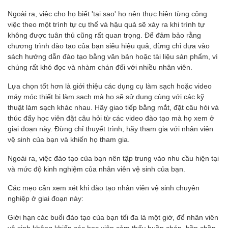
Ngoài ra, việc cho họ biết 'tại sao' họ nên thực hiện từng công
việc theo một trình tự cụ thể và hậu quả sẽ xảy ra khi trình tự
không được tuân thủ cũng rất quan trọng. Để đảm bảo rằng
chương trình đào tạo của bạn siêu hiệu quả, đừng chỉ dựa vào
sách hướng dẫn đào tạo bằng văn bản hoặc tài liệu sản phẩm, vì
chúng rất khó đọc và nhàm chán đối với nhiều nhân viên.
Lựa chọn tốt hơn là giới thiệu các dụng cụ làm sạch hoặc video
máy móc thiết bị làm sạch mà họ sẽ sử dụng cùng với các kỹ
thuật làm sạch khác nhau. Hãy giao tiếp bằng mắt, đặt câu hỏi và
thúc đẩy học viên đặt câu hỏi từ các video đào tạo mà họ xem ở
giai đoạn này. Đừng chỉ thuyết trình, hãy tham gia với nhân viên
vệ sinh của bạn và khiến họ tham gia.
Ngoài ra, việc đào tạo của bạn nên tập trung vào nhu cầu hiện tại
và mức độ kinh nghiệm của nhân viên vệ sinh của bạn.
Các mẹo cần xem xét khi đào tạo nhân viên vệ sinh chuyên
nghiệp ở giai đoạn này:
Giới hạn các buổi đào tạo của bạn tối đa là một giờ, để nhân viên
vệ sinh không khiến các học viên cảm thấy buồn chán, bồn chồn