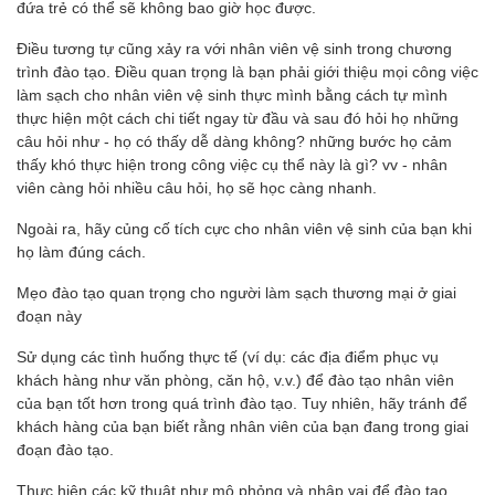
đứa trẻ có thể sẽ không bao giờ học được.
Điều tương tự cũng xảy ra với nhân viên vệ sinh trong chương
trình đào tạo. Điều quan trọng là bạn phải giới thiệu mọi công việc
làm sạch cho nhân viên vệ sinh thực mình bằng cách tự mình
thực hiện một cách chi tiết ngay từ đầu và sau đó hỏi họ những
câu hỏi như - họ có thấy dễ dàng không? những bước họ cảm
thấy khó thực hiện trong công việc cụ thể này là gì? vv - nhân
viên càng hỏi nhiều câu hỏi, họ sẽ học càng nhanh.
Ngoài ra, hãy củng cố tích cực cho nhân viên vệ sinh của bạn khi
họ làm đúng cách.
Mẹo đào tạo quan trọng cho người làm sạch thương mại ở giai
đoạn này
Sử dụng các tình huống thực tế (ví dụ: các địa điểm phục vụ
khách hàng như văn phòng, căn hộ, v.v.) để đào tạo nhân viên
của bạn tốt hơn trong quá trình đào tạo. Tuy nhiên, hãy tránh để
khách hàng của bạn biết rằng nhân viên của bạn đang trong giai
đoạn đào tạo.
Thực hiện các kỹ thuật như mô phỏng và nhập vai để đào tạo,