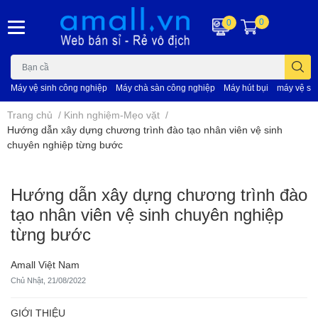
0
0
Máy vệ sinh công nghiệp
Máy chà sàn công nghiệp
Máy hút bụi
máy vệ si
Trang chủ
/
Kinh nghiệm-Mẹo vặt
/
Hướng dẫn xây dựng chương trình đào tạo nhân viên vệ sinh
chuyên nghiệp từng bước
Hướng dẫn xây dựng chương trình đào
tạo nhân viên vệ sinh chuyên nghiệp
từng bước
Amall Việt Nam
Chủ Nhật, 21/08/2022
GIỚI THIỆU