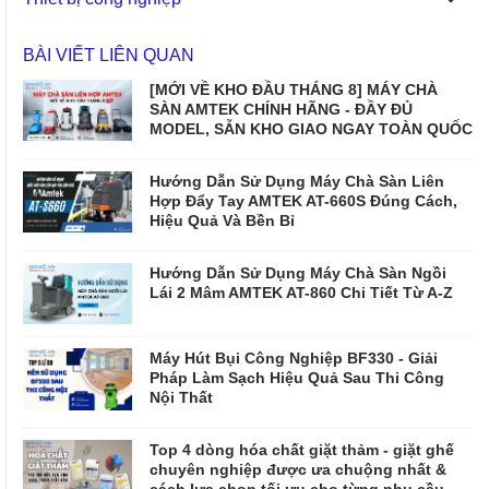
BÀI VIẾT LIÊN QUAN
[MỚI VỀ KHO ĐẦU THÁNG 8] MÁY CHÀ
SÀN AMTEK CHÍNH HÃNG - ĐẦY ĐỦ
MODEL, SẴN KHO GIAO NGAY TOÀN QUỐC
Hướng Dẫn Sử Dụng Máy Chà Sàn Liên
Hợp Đẩy Tay AMTEK AT-660S Đúng Cách,
Hiệu Quả Và Bền Bỉ
Hướng Dẫn Sử Dụng Máy Chà Sàn Ngồi
Lái 2 Mâm AMTEK AT-860 Chi Tiết Từ A-Z
Máy Hút Bụi Công Nghiệp BF330 - Giải
Pháp Làm Sạch Hiệu Quả Sau Thi Công
Nội Thất
Top 4 dòng hóa chất giặt thảm - giặt ghế
chuyên nghiệp được ưa chuộng nhất &
cách lựa chọn tối ưu cho từng nhu cầu