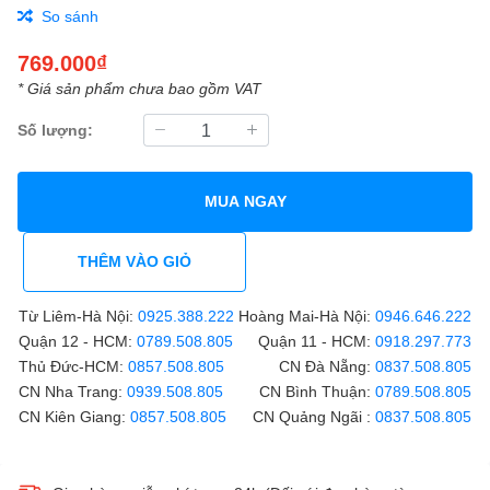
So sánh
769.000₫
* Giá sản phẩm chưa bao gồm VAT
Số lượng:
MUA NGAY
THÊM VÀO GIỎ
Từ Liêm-Hà Nội:
0925.388.222
Hoàng Mai-Hà Nội:
0946.646.222
Quận 12 - HCM:
0789.508.805
Quận 11 - HCM:
0918.297.773
Thủ Đức-HCM:
0857.508.805
CN Đà Nẵng:
0837.508.805
CN Nha Trang:
0939.508.805
CN Bình Thuận:
0789.508.805
CN Kiên Giang:
0857.508.805
CN Quảng Ngãi :
0837.508.805