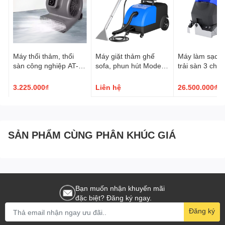
- Website : Https://Amall.Vn
- Https://Goodmaid.Vn
Máy thổi thảm, thổi
Máy giặt thảm ghế
Máy làm sạch
sàn công nghiệp AT-
sofa, phun hút Model:
trải sàn 3 chứ
1000N, có chức năng
AT730SF
Model: AT-5A
hẹn giờ
3.225.000₫
Liên hệ
26.500.000₫
SẢN PHẨM CÙNG PHÂN KHÚC GIÁ
Bạn muốn nhận khuyến mãi
đặc biệt? Đăng ký ngay.
Đăng ký