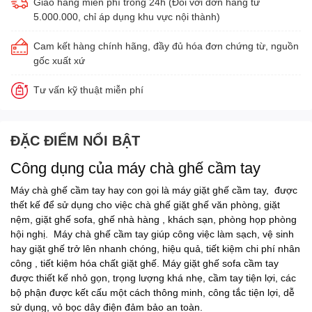
Giao hàng miễn phí trong 24h (Đối với đơn hàng từ
5.000.000, chỉ áp dụng khu vực nội thành)
Cam kết hàng chính hãng, đầy đủ hóa đơn chứng từ, nguồn
gốc xuất xứ
Tư vấn kỹ thuật miễn phí
ĐẶC ĐIỂM NỔI BẬT
Công dụng của máy chà ghế cầm tay
Máy chà ghế cầm tay hay con gọi là máy giặt ghế cầm tay, được
thết kế để sử dụng cho việc chà ghế giặt ghế văn phòng, giặt
nệm, giặt ghế sofa, ghế nhà hàng , khách sạn, phòng họp phòng
hội nghị. Máy chà ghế cầm tay giúp công việc làm sạch, vệ sinh
hay giặt ghế trở lên nhanh chóng, hiệu quả, tiết kiệm chi phí nhân
công , tiết kiệm hóa chất giặt ghế. Máy giặt ghế sofa cầm tay
được thiết kế nhỏ gọn, trọng lượng khá nhẹ, cầm tay tiện lợi, các
bộ phận được kết cấu một cách thông minh, công tắc tiện lợi, dễ
sử dụng, vỏ bọc dây điện đảm bảo an toàn.