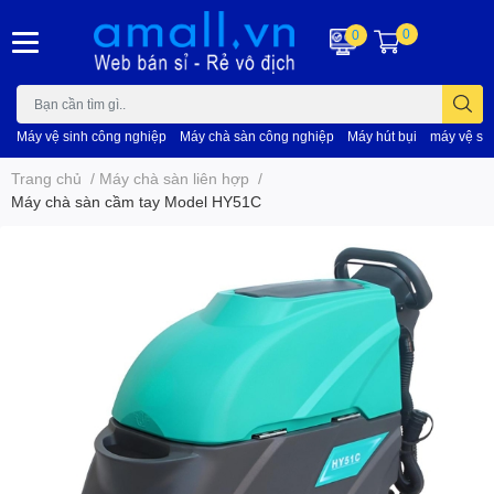
0
0
Máy vệ sinh công nghiệp
Máy chà sàn công nghiệp
Máy hút bụi
máy vệ si
Trang chủ
/
Máy chà sàn liên hợp
/
Máy chà sàn cầm tay Model HY51C