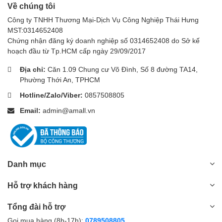
Về chúng tôi
Công ty TNHH Thương Mại-Dịch Vụ Công Nghiệp Thái Hưng
MST:0314652408
Chứng nhận đăng ký doanh nghiệp số 0314652408 do Sở kế
hoạch đầu từ Tp.HCM cấp ngày 29/09/2017
Địa chỉ:
Căn 1.09 Chung cư Võ Đình, Số 8 đường TA14,
Phường Thới An, TPHCM
Hotline/Zalo/Viber:
0857508805
Email:
admin@amall.vn
Danh mục
Hỗ trợ khách hàng
Tổng đài hỗ trợ
Gọi mua hàng (8h-17h):
0789508805