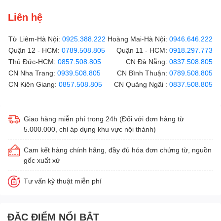
Liên hệ
Từ Liêm-Hà Nội:
0925.388.222
Hoàng Mai-Hà Nội:
0946.646.222
Quận 12 - HCM:
0789.508.805
Quận 11 - HCM:
0918.297.773
Thủ Đức-HCM:
0857.508.805
CN Đà Nẵng:
0837.508.805
CN Nha Trang:
0939.508.805
CN Bình Thuận:
0789.508.805
CN Kiên Giang:
0857.508.805
CN Quảng Ngãi :
0837.508.805
Giao hàng miễn phí trong 24h (Đối với đơn hàng từ
5.000.000, chỉ áp dụng khu vực nội thành)
Cam kết hàng chính hãng, đầy đủ hóa đơn chứng từ, nguồn
gốc xuất xứ
Tư vấn kỹ thuật miễn phí
ĐẶC ĐIỂM NỔI BẬT