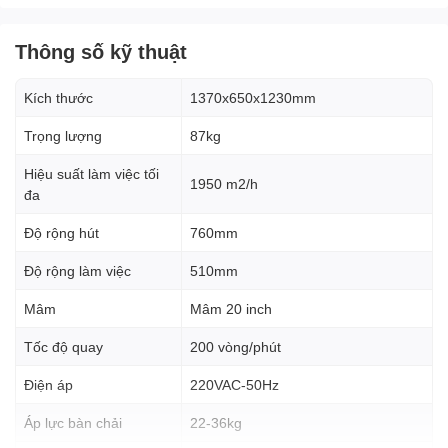
Thông số kỹ thuật
Kích thước
1370x650x1230mm
Trọng lượng
87kg
Hiệu suất làm việc tối
1950 m2/h
đa
Độ rộng hút
760mm
Độ rộng làm việc
510mm
Mâm
Mâm 20 inch
Hiệu Suất Làm Sạch:
Tốc độ quay
200 vòng/phút
Với công suất động cơ mạnh mẽ, máy HY51C có khả năng làm
Điện áp
220VAC-50Hz
sạch hiệu quả trên nhiều loại bề mặt sàn, từ sàn nhựa đến sàn
gạch. Hệ thống chà linh hoạt và chất lượng giúp loại bỏ bụi bẩn,
Áp lực bàn chải
22-36kg
dầu mỡ và các chất bẩn khác một cách nhanh chóng và hiệu quả.