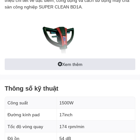
thiệu chi tiết về đặc điểm, công dụng và cách sử dụng máy chà
sàn công nghiệp SUPER CLEAN BD1A.
Xem thêm
Thông số kỹ thuật
Công suất
1500W
Đường kính pad
17inch
Tốc độ vòng quay
174 rpm/min
Độ ồn
54 dB