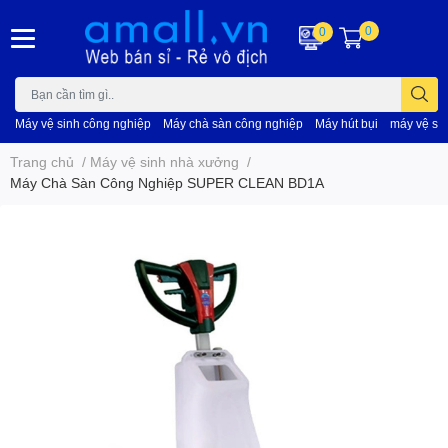
0
0
Máy vệ sinh công nghiệp
Máy chà sàn công nghiệp
Máy hút bụi
máy vệ si
Trang chủ
/
Máy vệ sinh nhà xưởng
/
Máy Chà Sàn Công Nghiệp SUPER CLEAN BD1A