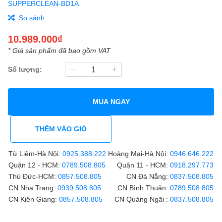
SUPPERCLEAN-BD1A
So sánh
10.989.000₫
* Giá sản phẩm đã bao gồm VAT
Số lượng:
MUA NGAY
THÊM VÀO GIỎ
Từ Liêm-Hà Nội:
0925.388.222
Hoàng Mai-Hà Nội:
0946.646.222
Quận 12 - HCM:
0789.508.805
Quận 11 - HCM:
0918.297.773
Thủ Đức-HCM:
0857.508.805
CN Đà Nẵng:
0837.508.805
CN Nha Trang:
0939.508.805
CN Bình Thuận:
0789.508.805
CN Kiên Giang:
0857.508.805
CN Quảng Ngãi :
0837.508.805