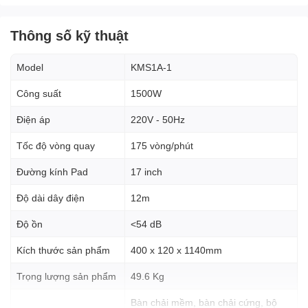
Thông số kỹ thuật
Model
KMS1A-1
Máy chà sàn đơn Kumisai
KMS1A-1
Công suất
1500W
Điện áp
220V - 50Hz
Kumisai KMS1A-1 là dòng máy chà sàn đơn tốc độ chuẩn (~175
RPM), được thiết kế để thực hiện nhiều công việc khác nhau từ
Tốc độ vòng quay
175 vòng/phút
chà rửa, giặt thảm đến hỗ trợ bảo dưỡng sàn.
Đường kính Pad
17 inch
Loại máy:
Máy chà sàn đơn công nghiệp (Tốc độ chuẩn).
Thương hiệu:
Kumisai (Công nghệ Nhật Bản).
Độ dài dây điện
12m
Nguồn năng lượng:
Sử dụng
điện trực tiếp 220V
qua
dây cắm.
Độ ồn
<54 dB
Model:
KMS1A-1
Kích thước sản phẩm
400 x 120 x 1140mm
Ưu điểm và tính năng nổi bật
Trọng lượng sản phẩm
49.6 Kg
của Kumisai KMS1A-1
Bàn chải mềm, bàn chải cứng, bộ
Công suất 1100W ổn định:
Đủ mạnh mẽ để đáp ứng tốt