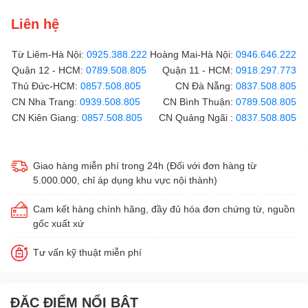
Liên hệ
Từ Liêm-Hà Nội:
0925.388.222
Hoàng Mai-Hà Nội:
0946.646.222
Quận 12 - HCM:
0789.508.805
Quận 11 - HCM:
0918.297.773
Thủ Đức-HCM:
0857.508.805
CN Đà Nẵng:
0837.508.805
CN Nha Trang:
0939.508.805
CN Bình Thuận:
0789.508.805
CN Kiên Giang:
0857.508.805
CN Quảng Ngãi :
0837.508.805
Giao hàng miễn phí trong 24h (Đối với đơn hàng từ
5.000.000, chỉ áp dụng khu vực nội thành)
Cam kết hàng chính hãng, đầy đủ hóa đơn chứng từ, nguồn
gốc xuất xứ
Tư vấn kỹ thuật miễn phí
ĐẶC ĐIỂM NỔI BẬT