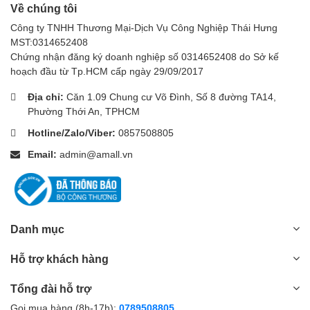
Về chúng tôi
Công ty TNHH Thương Mại-Dịch Vụ Công Nghiệp Thái Hưng
MST:0314652408
Chứng nhận đăng ký doanh nghiệp số 0314652408 do Sở kế
hoạch đầu từ Tp.HCM cấp ngày 29/09/2017
Địa chỉ:
Căn 1.09 Chung cư Võ Đình, Số 8 đường TA14,
Phường Thới An, TPHCM
Hotline/Zalo/Viber:
0857508805
Email:
admin@amall.vn
Danh mục
Hỗ trợ khách hàng
Tổng đài hỗ trợ
Gọi mua hàng (8h-17h):
0789508805