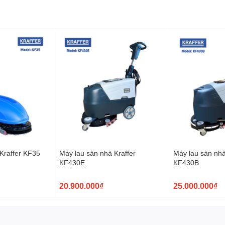
hợp TekLife TL55B
 thiết chắc chắn và bảng điều khiển được thiết kế trực quan
chỉnh hệ thống phun nước , hút nước hay điều chỉnh tốc độ bàn
 cách hiệu quả, an toàn trong suốt quá trình vận hành .
uất lên tới 500W với tốc độ quay 150 vòng/phút và công suất
dung tích 44 lít, giúp cung cấp đủ nước cho máy hoạt động mà
ng tích 50 lít, giúp chứa nước bẩn sau khi được máy làm
Kraffer KF35
Máy lau sàn nhà Kraffer
Máy lau sàn nhà
n. Khi nước thải đầy, hệ thống cảm ứng sẽ thông báo cho
KF430E
KF430B
máy có áp lực cao, giúp làm sạch hiệu quả các vết bẩn bám
20.900.000₫
25.000.000₫
 mạnh mẽ với chiều dài thanh gạt nước lên tới 800mm giúp
 sinh .
 liệu thép chắc chắn, chịu lực tốt. Bên ngoài, vỏ của máy chà