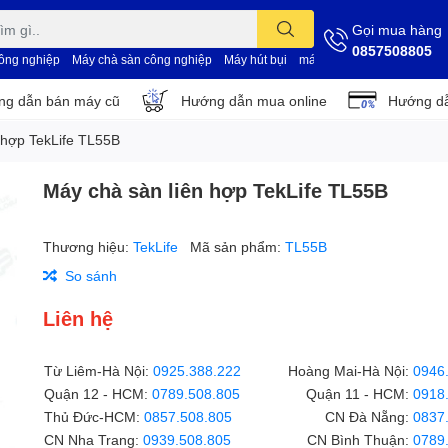
Gọi mua hàng
0857508805
công nghiệp
Máy chà sàn công nghiệp
Máy hút bụi
máy vệ sinh nhà xưởng
d
g dẫn bán máy cũ
Hướng dẫn mua online
Hướng dẫ
 hợp TekLife TL55B
Máy chà sàn liên hợp TekLife TL55B
Thương hiệu:
TekLife
Mã sản phẩm:
TL55B
So sánh
Liên hệ
Từ Liêm-Hà Nội:
0925.388.222
Hoàng Mai-Hà Nội:
0946
Quận 12 - HCM:
0789.508.805
Quận 11 - HCM:
0918
Thủ Đức-HCM:
0857.508.805
CN Đà Nẵng:
0837
CN Nha Trang:
0939.508.805
CN Bình Thuận:
0789