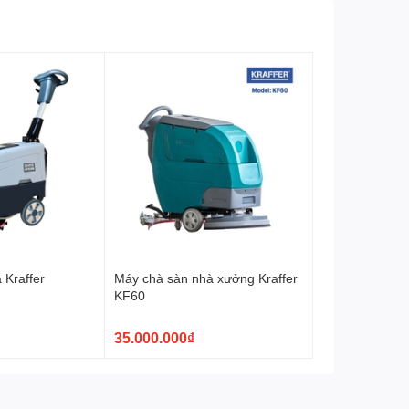
Kích thước máy
1140 x 985 x 500 mm
02 Bàn chải, 01 thanh gạt
Phụ kiện
nước, 01 sạc và 02 ắc quy
Bảo hành
12 Tháng
Xuất xứ
Trung Quốc
 Kraffer
Máy chà sàn nhà xưởng Kraffer
KF60
35.000.000₫