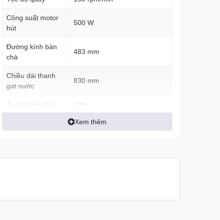
Công suất motor
500 W
hút
Đường kính bàn
483 mm
chà
Chiều dài thanh
830 mm
gạt nước
Áp lực bàn chải
18kg
Xem thêm
Ngăn chứa nước
44 L
sạch
Ngăn chứa nước
50/60 L
dơ
Hiệu suất làm việc
1500 - 2300 m2/h
Độ ồn
< 70db
Trọng lượng máy
121kg