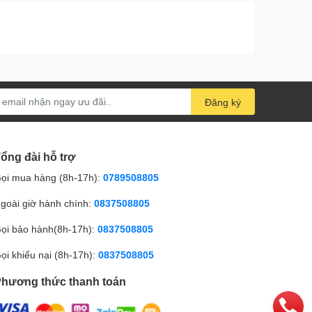
Đăng ký
ổng đài hỗ trợ
ọi mua hàng (8h-17h):
0789508805
goài giờ hành chính:
0837508805
ọi bảo hành(8h-17h):
0837508805
ọi khiếu nại (8h-17h):
0837508805
hương thức thanh toán