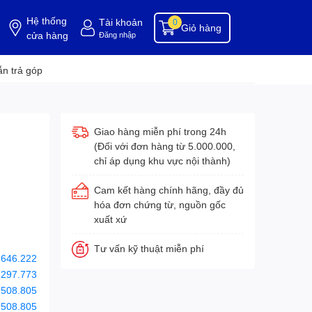
Hệ thống
Tài khoản
0
Giỏ hàng
cửa hàng
Đăng nhập
ụng cụ buồng phòng
dụng cụ vệ sinh
hóa chất tẩy rửa
hóa chất vệ sinh
hóa c
n trả góp
Giao hàng miễn phí trong 24h
(Đối với đơn hàng từ 5.000.000,
chỉ áp dụng khu vực nội thành)
Cam kết hàng chính hãng, đầy đủ
hóa đơn chứng từ, nguồn gốc
xuất xứ
Tư vấn kỹ thuật miễn phí
.646.222
.297.773
.508.805
.508.805