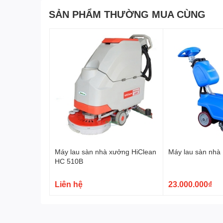
SẢN PHẨM THƯỜNG MUA CÙNG
Cấu tạo máy chà sàn liên 
Tay cầm và hệ thống điều khiển
: Tay cầm được
với các chức năng như khởi đông/tắt máy ,điều 
chải giúp người dùng dễ dàng điều khiển máy một
Động cơ:
Động cơ của máy hoạt động với công s
hút nước 500 W cho hiệu quả làm sạch cực cao .
Bình chứa nước sạch:
Bình chứa nước sạch có 
không cần tiếp nước nhiều .
Bình chứa nước bẩn:
Bình chứa nước bẩn có du
Máy lau sàn nhà xưởng HiClean
Máy lau sàn nhà 
sạch.Máy có chỉ số mực nước đã được cài đặt sẵ
HC 510B
người dùng đổ nước bẩn đi.
Hệ thống phun nước:
Hệ thống phun nước của 
Liên hệ
23.000.000₫
trên bề mặt sàn.
Hệ thống hút nước:
Hệ thống hút nước của máy
đảm bảo sàn nhanh khô ráo ngay sao khi được vệ
Khung gầm:
Khung gầm của máy được làm từ chất