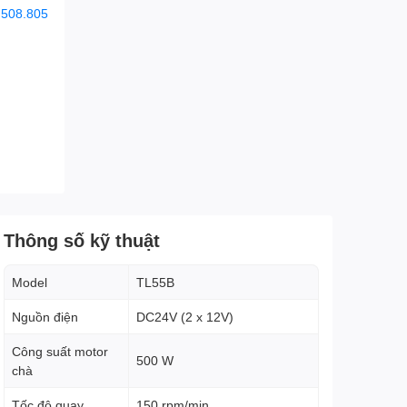
.508.805
Thông số kỹ thuật
Model
TL55B
Nguồn điện
DC24V (2 x 12V)
Công suất motor
500 W
chà
Tốc độ quay
150 rpm/min