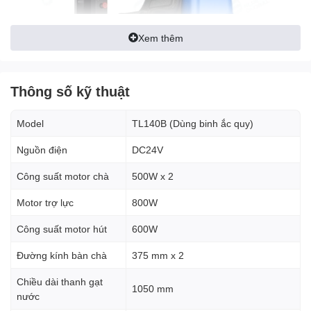
Xem thêm
Thông số kỹ thuật
Model
TL140B (Dùng binh ắc quy)
Nguồn điện
DC24V
Công suất motor chà
500W x 2
Cấu tạo máy chà sàn ngồi lái
TekLife TL140B
Motor trợ lực
800W
Công suất motor hút
Hệ thống điều khiển
600W
: Hệ thống điều khiển được thiết kế
hiện đại với vô lăng kết hợp với bảng điều khiển bao gồm
Đường kính bàn chà
375 mm x 2
các nút chức năng và màn hình hiển thị trực quan phù hợp
với chiều cao của ghế ngồi giúp người dùng dễ dàng điều
Chiều dài thanh gạt
khiển máy một cách hiệu quả, an toàn trong suốt quá trình
1050 mm
nước
vận hành .