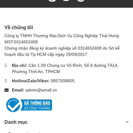
Sau khi sử dụng, hãy rút phích cắm nguồn, để máy nghỉ
ngơi trong khoảng 5 đến 10 phút để máy hạ nhiệt.
Sau đó tháo các phụ kiện máy và làm sạch thùng chứa
nước tẩy rửa, thùng chứa nước bẩn, thùng chứa nước
sạch, màng lọc dung dịch tẩy rửa.
Về chúng tôi
Đặt máy ở nơi thoáng mát, tránh ánh nắng chiếu trực tiếp,
Công ty TNHH Thương Mại-Dịch Vụ Công Nghiệp Thái Hưng
không đặt ở nơi ẩm ướt.
MST:0314652408
Đừng quên sạc pin cho máy để chuẩn bị cho phiên làm việc
Chứng nhận đăng ký doanh nghiệp số 0314652408 do Sở kế
tiếp theo.
hoạch đầu từ Tp.HCM cấp ngày 29/09/2017
Hãy thường xuyên trao đổi với nhân viên kỹ thuật của nhà
cung cấp để kiểm, kịp thời khắc phục các sự cố hỏng hóc
Địa chỉ:
Căn 1.09 Chung cư Võ Đình, Số 8 đường TA14,
(nếu có).
Phường Thới An, TPHCM
Hotline/Zalo/Viber:
0857508805
Email:
admin@amall.vn
Danh mục