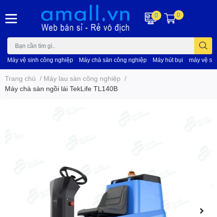
0
0
Máy vệ sinh công nghiệp
Máy chà sàn công nghiệp
Máy hút bụi
máy vệ si
Trang chủ
/
Máy lau sàn công nghiệp
/
Máy chà sàn ngồi lái TekLife TL140B