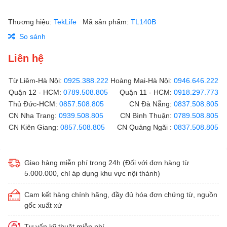
Thương hiệu:
TekLife
Mã sản phẩm:
TL140B
So sánh
Liên hệ
Từ Liêm-Hà Nội:
0925.388.222
Hoàng Mai-Hà Nội:
0946.646.222
Quận 12 - HCM:
0789.508.805
Quận 11 - HCM:
0918.297.773
Thủ Đức-HCM:
0857.508.805
CN Đà Nẵng:
0837.508.805
CN Nha Trang:
0939.508.805
CN Bình Thuận:
0789.508.805
CN Kiên Giang:
0857.508.805
CN Quảng Ngãi :
0837.508.805
Giao hàng miễn phí trong 24h (Đối với đơn hàng từ
5.000.000, chỉ áp dụng khu vực nội thành)
Cam kết hàng chính hãng, đầy đủ hóa đơn chứng từ, nguồn
gốc xuất xứ
Tư vấn kỹ thuật miễn phí