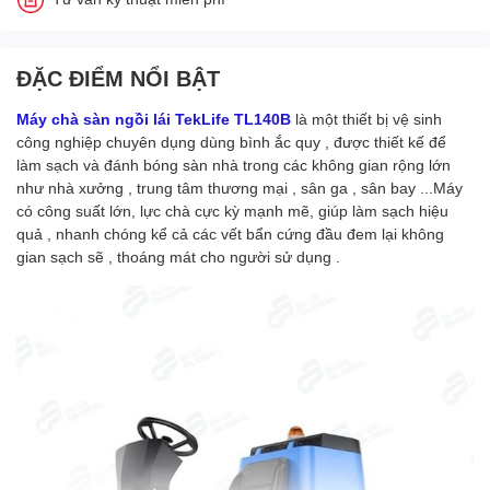
ĐẶC ĐIỂM NỔI BẬT
Máy chà sàn ngồi lái TekLife TL140B
là một thiết bị vệ sinh
công nghiệp chuyên dụng dùng bình ắc quy , được thiết kế để
làm sạch và đánh bóng sàn nhà trong các không gian rộng lớn
như nhà xưởng , trung tâm thương mại , sân ga , sân bay ...Máy
có công suất lớn, lực chà cực kỳ mạnh mẽ, giúp làm sạch hiệu
quả , nhanh chóng kể cả các vết bẩn cứng đầu đem lại không
gian sạch sẽ , thoáng mát cho người sử dụng .