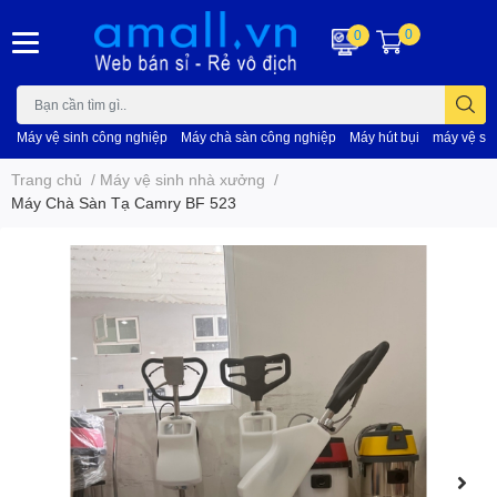
0
0
Máy vệ sinh công nghiệp
Máy chà sàn công nghiệp
Máy hút bụi
máy vệ si
Trang chủ
/
Máy vệ sinh nhà xưởng
/
Máy Chà Sàn Tạ Camry BF 523