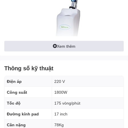
Xem thêm
Thông số kỹ thuật
Điện áp
220 V
Công suất
1800W
Tốc độ
175 vòng/phút
Đặc Điểm Nổi Bật
Đường kính pad
17 inch
Công Suất Mạnh Mẽ
Cân nặng
78Kg
HICLEAN HC-17 được trang bị động cơ công suất