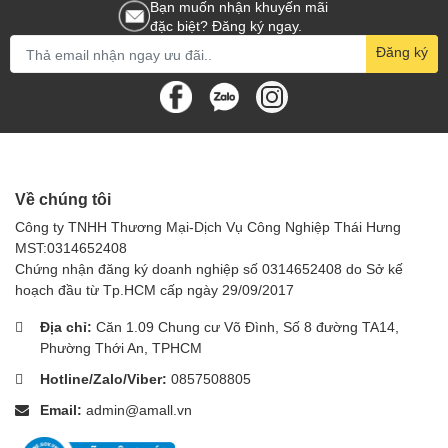
Bạn muốn nhận khuyến mãi
HICLEAN HC-17 giúp loại bỏ nhanh chóng và triệt để
đặc biệt? Đăng ký ngay.
các vết bẩn cứng đầu, mang lại bề mặt sàn sạch sẽ
Đăng ký
và sáng bóng.
Tiết Kiệm Thời Gian và Công Sức
Với công suất mạnh mẽ và thiết kế linh hoạt, máy
giúp tiết kiệm thời gian và công sức trong quá trình
vệ sinh, tăng hiệu suất làm việc.
Bảo Vệ Sàn Nhà
Về chúng tôi
Chất liệu và thiết kế của máy giúp bảo vệ bề mặt sàn
Công ty TNHH Thương Mại-Dịch Vụ Công Nghiệp Thái Hưng
khỏi trầy xước và hư hại, duy trì độ bền và tuổi thọ
MST:0314652408
của sàn nhà.
Chứng nhận đăng ký doanh nghiệp số 0314652408 do Sở kế
An Toàn Cho Người Sử Dụng
hoạch đầu từ Tp.HCM cấp ngày 29/09/2017
Thiết kế chắc chắn và dễ dàng điều chỉnh giúp đảm
Địa chỉ:
Căn 1.09 Chung cư Võ Đình, Số 8 đường TA14,
bảo an toàn cho người sử dụng trong quá trình vận
Phường Thới An, TPHCM
hành.
Hotline/Zalo/Viber:
0857508805
Hướng Dẫn Sử Dụng
Email:
admin@amall.vn
Chuẩn Bị