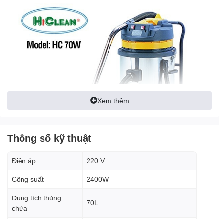
Xem thêm
Thông số kỹ thuật
Điện áp
220 V
Công suất
2400W
Dung tích thùng
70L
chứa
Đặc điểm nổi bật của máy