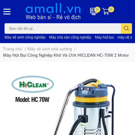
0
0
Máy vệ sinh công nghiệp
Máy chà sàn công nghiệp
Máy hút bụi
máy vệ si
Trang chủ
/
Máy vệ sinh nhà xưởng
/
Máy Hút Bụi Công Nghiệp Khô Và Ướt HICLEAN HC-70W 2 Motor