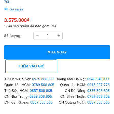
70L
So sánh
3.575.000₫
* Giá sản phẩm đã bao gồm VAT
Số lượng:
MUA NGAY
THÊM VÀO GIỎ
Từ Liêm-Hà Nội:
0925.388.222
Hoàng Mai-Hà Nội:
0946.646.222
Quận 12 - HCM:
0789.508.805
Quận 11 - HCM:
0918.297.773
Thủ Đức-HCM:
0857.508.805
CN Đà Nẵng:
0837.508.805
CN Nha Trang:
0939.508.805
CN Bình Thuận:
0789.508.805
CN Kiên Giang:
0857.508.805
CN Quảng Ngãi :
0837.508.805