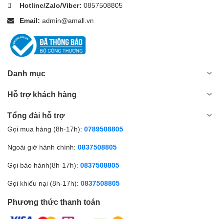
Hotline/Zalo/Viber:
0857508805
Email:
admin@amall.vn
Danh mục
Hỗ trợ khách hàng
Tổng đài hỗ trợ
Gọi mua hàng (8h-17h):
0789508805
Ngoài giờ hành chính:
0837508805
Gọi bảo hành(8h-17h):
0837508805
Gọi khiếu nại (8h-17h):
0837508805
Phương thức thanh toán