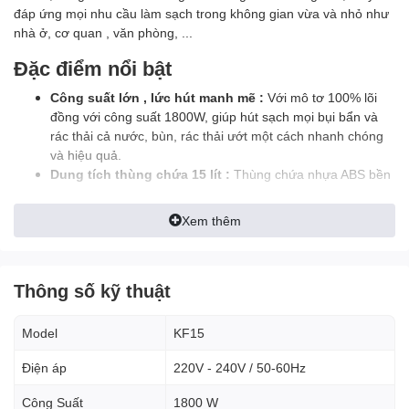
đáp ứng mọi nhu cầu làm sạch trong không gian vừa và nhỏ như
nhà ở, cơ quan , văn phòng, ...
Đặc điểm nổi bật
Công suất lớn , lức hút manh mẽ :
Với mô tơ 100% lõi
đồng với công suất 1800W, giúp hút sạch mọi bụi bẩn và
rác thải cả nước, bùn, rác thải ướt một cách nhanh chóng
và hiệu quả.
Dung tích thùng chứa 15 lít :
Thùng chứa nhựa ABS bền
bỉ với sức chứa 15 lít cho phép làm việc liên tục trong thời
gian tương đối dài mà không cần đổ bỏ rác thường xuyên
Xem thêm
giúp nâng cao hiệu quả công việc.
Bộ lọc HEPA :
Túi lọc HEPA có tác dụng lọc sạch bụi bẩn
trong luồng khí thoát ra khỏi máy, giảm thiểu tới mức thấp
Thông số kỹ thuật
nhất các nguy cơ dị ứng cho cả gia đình.
Đa dạng phụ kiện:
Máy được trang bị nhiều đầu hút khác
nhau, phù hợp với nhiều mục đích sử dụng như: hút bụi
Model
KF15
trên sàn nhà, hút bụi trên thảm, hút bụi trên ghế sofa, hút
bụi trên bàn ghế, hút bụi trên đồ điện tử,...
Điện áp
220V - 240V / 50-60Hz
Thiết kế hiện đại , chắc chắn , tiện lợi:
Máy hút bụi công
Công Suất
1800 W
nghiệp Kraffer KF15 được thiết kế hiện đại, với màu sắc