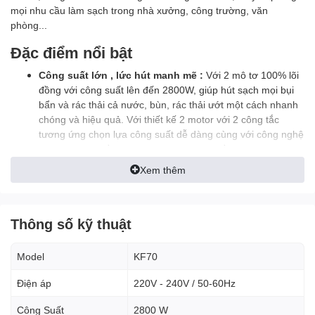
mọi nhu cầu làm sạch trong nhà xưởng, công trường, văn
phòng...
Đặc điểm nổi bật
Công suất lớn , lức hút manh mẽ :
Với 2 mô tơ 100% lõi
đồng với công suất lên đến 2800W, giúp hút sạch mọi bụi
bẩn và rác thải cả nước, bùn, rác thải ướt một cách nhanh
chóng và hiệu quả. Với thiết kế 2 motor với 2 công tắc
tương ứng chọn lựa công suất dễ dàng cùng với công nghệ
làm mát máy tuần hoàn giúp kéo dài độ bền của máy.
Dung tích thùng chứa lớn:
Thùng chứa Inox bền bỉ với
Xem thêm
sức chứa lên tới 70 lít cho phép làm việc liên tục trong thời
gian dài mà không cần đổ bỏ rác thường xuyên giúp nâng
cao hiệu quả công việc.
Thông số kỹ thuật
Bộ lọc HEPA :
Túi lọc HEPA có tác dụng lọc sạch bụi bẩn
trong luồng khí thoát ra khỏi máy, giảm thiểu tới mức thấp
nhất các nguy cơ dị ứng cho cả gia đình.
Model
KF70
Đa dạng phụ kiện:
Máy được trang bị nhiều đầu hút khác
nhau, phù hợp với nhiều mục đích sử dụng như: hút bụi
Điện áp
220V - 240V / 50-60Hz
trên sàn nhà, hút bụi trên thảm, hút bụi trên ghế sofa, hút
Công Suất
2800 W
bụi trên bàn ghế, hút bụi trên đồ điện tử,...