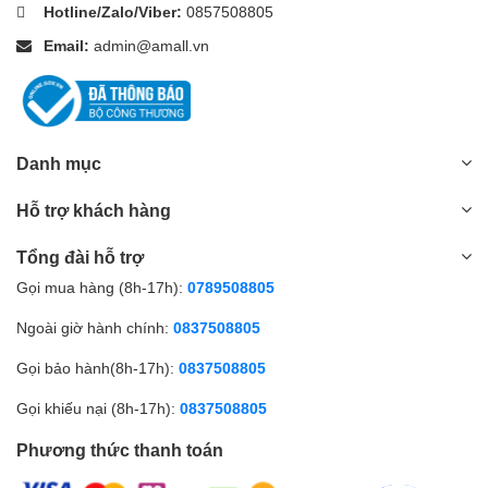
Hotline/Zalo/Viber:
0857508805
Email:
admin@amall.vn
Danh mục
Hỗ trợ khách hàng
Tổng đài hỗ trợ
Gọi mua hàng (8h-17h):
0789508805
Ngoài giờ hành chính:
0837508805
Gọi bảo hành(8h-17h):
0837508805
Gọi khiếu nại (8h-17h):
0837508805
Phương thức thanh toán