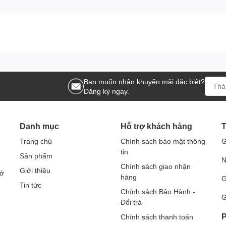
á là một lựa chọn hiệu quả cho những gia đình có nhu cầu dọn
hại cho sức khỏe. Sản phẩm với nhiều ưu điểm vượt trội sẽ
 , đem lại môi trường trong lành cho những không gian làm
 công nghiệp TekLife TL-803R
sử dụng để vệ sinh nhiều không gian khác nhau trong các
Bạn muốn nhận khuyến mãi đặc biệt?
Đăng ký ngay.
óc, thiết bị,...
iết bị,...
Danh mục
Hỗ trợ khách hàng
T
phòng ốc, thiết bị,...
Trang chủ
Chính sách bảo mật thông
G
tin
Sản phẩm
N
Chính sách giao nhận
Giới thiệu
Sở
hàng
G
Tin tức
Chính sách Bảo Hành -
G
Đổi trả
P
Chính sách thanh toán