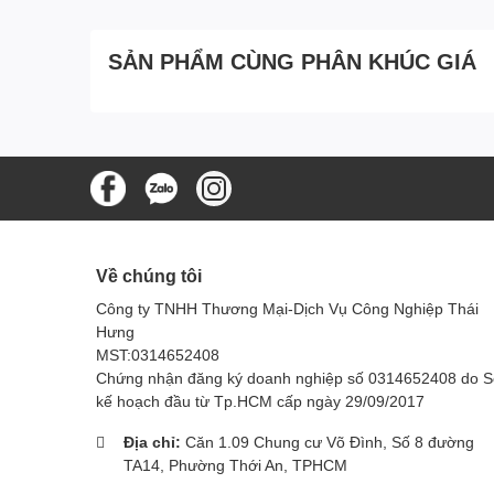
Máy hút bụi công nghiệp TekLife TL-803R được đánh gi
dẹp nhà cửa sạch sẽ, ngăn ngừa bụi bẩn, vi khuẩn gây 
xứng đáng là trợ thủ đắc lực đối với công việc vệ sinh
SẢN PHẨM CÙNG PHÂN KHÚC GIÁ
việc của bạn .
Ứng dụng của máy hút bụi
Máy hút bụi công nghiệp
TekLife TL-803R có thể được 
doanh nghiệp, bao gồm:
Vệ sinh xưởng sản xuất:
Vệ sinh sàn nhà, máy m
Vệ sinh nhà kho:
Vệ sinh hàng hóa, vật tư,...
Vệ sinh văn phòng:
Vệ sinh sàn nhà, bàn ghế, th
Về chúng tôi
Vệ sinh khách sạn, nhà hàng:
Vệ sinh sàn nhà, 
Công ty TNHH Thương Mại-Dịch Vụ Công Nghiệp Thái
Hưng
MST:0314652408
Chứng nhận đăng ký doanh nghiệp số 0314652408 do 
kế hoạch đầu từ Tp.HCM cấp ngày 29/09/2017
Địa chỉ:
Căn 1.09 Chung cư Võ Đình, Số 8 đường
TA14, Phường Thới An, TPHCM