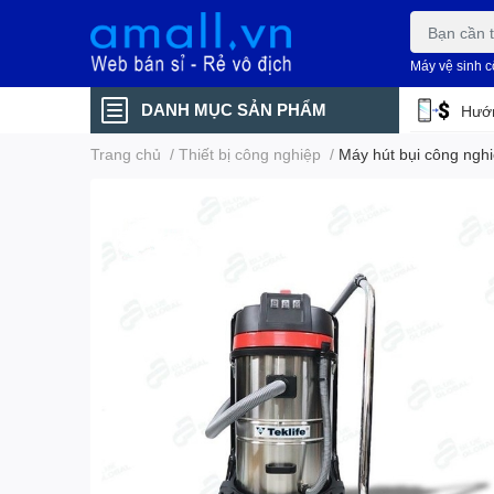
Máy vệ sinh 
DANH MỤC SẢN PHẨM
Hướn
Trang chủ
/
Thiết bị công nghiệp
/
Máy hút bụi công nghi