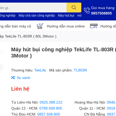
Gọi mua hàng
0857508805
công nghiệp
Máy chà sàn công nghiệp
Máy hút bụi
máy vệ sinh nhà xưởng
d
g dẫn bán máy cũ
Hướng dẫn mua online
Hướng dẫ
ệp TekLife TL-803R ( 80L 3Motor )
Máy hút bụi công nghiệp TekLife TL-803R 
3Motor )
Thương hiệu:
TekLife
Mã sản phẩm:
TL803R
So sánh
Liên hệ
Từ Liêm-Hà Nội:
0925.388.222
Hoàng Mai-Hà Nội:
0946
Quận 12 - HCM:
0789.508.805
Quận 11 - HCM:
0918
Thủ Đức-HCM:
0857.508.805
CN Đà Nẵng:
0837