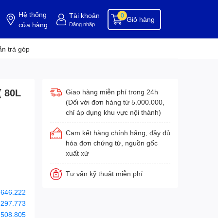
Hệ thống
Tài khoản
0
Giỏ hàng
cửa hàng
Đăng nhập
ụng cụ buồng phòng
dụng cụ vệ sinh
hóa chất tẩy rửa
hóa chất vệ sinh
hóa c
n trả góp
( 80L
Giao hàng miễn phí trong 24h
(Đối với đơn hàng từ 5.000.000,
chỉ áp dụng khu vực nội thành)
Cam kết hàng chính hãng, đầy đủ
hóa đơn chứng từ, nguồn gốc
xuất xứ
Tư vấn kỹ thuật miễn phí
.646.222
.297.773
.508.805