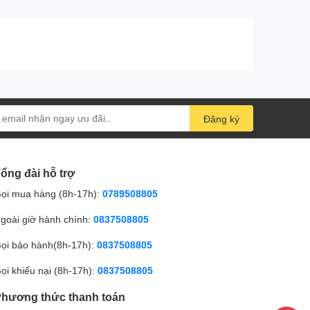
Đăng ký
ổng đài hỗ trợ
ọi mua hàng (8h-17h):
0789508805
goài giờ hành chính:
0837508805
ọi bảo hành(8h-17h):
0837508805
ọi khiếu nại (8h-17h):
0837508805
hương thức thanh toán