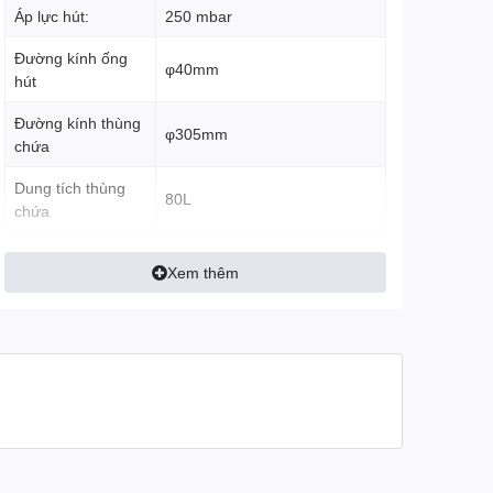
Áp lực hút:
250 mbar
Đường kính ống
φ40mm
hút
Đường kính thùng
φ305mm
chứa
Dung tích thùng
80L
chứa
Chất liệu
Inox
Xem thêm
thùng chứa
Chiều dài dây
8m
điện:
Kích thước
635 x 560 x 1080 mm
Bàn hút bụi, hút nước, đầu
Phụ kiện đi kèm
chổi tròn, đầu hút góc, ống
mềm, ống inox