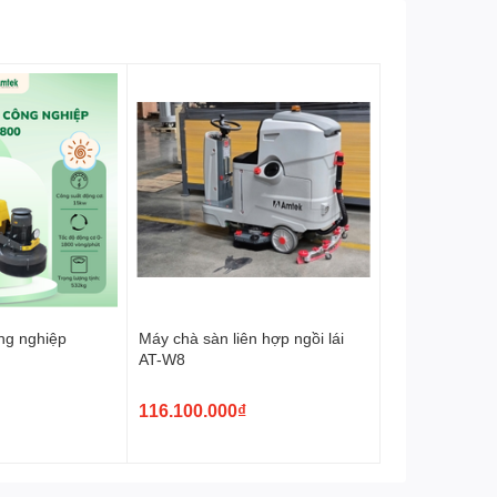
Bảo hành:
12 Tháng
Xuất xứ
Trung Quốc
ng nghiệp
Máy chà sàn liên hợp ngồi lái
AT-W8
116.100.000₫